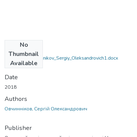
No
Files
Thumbnail
6.040102_Ovchinnikov_Sergiy_Oleksandrovich1.docx
Available
(45.57 KB)
Date
2018
Authors
Овчинніков, Сергій Олександрович
Publisher