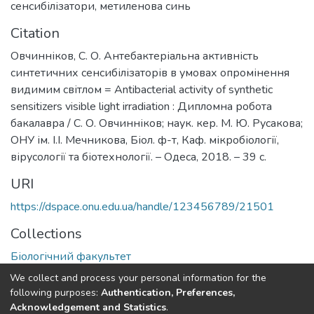
сенсибілізатори
,
метиленова синь
Citation
Овчинніков, С. О. Антебактеріальна активність
синтетичних сенсибілізаторів в умовах опромінення
видимим світлом = Antibacterial activity of synthetic
sensitizers visible light irradiation : Дипломна робота
бакалавра / С. О. Овчинніков; наук. кер. М. Ю. Русакова;
ОНУ ім. І.І. Мечникова, Біол. ф-т, Каф. мікробіології,
вірусології та біотехнології. – Одеса, 2018. – 39 с.
URI
https://dspace.onu.edu.ua/handle/123456789/21501
Collections
Біологічний факультет
We collect and process your personal information for the
Full item page
following purposes:
Authentication, Preferences,
Acknowledgement and Statistics
.