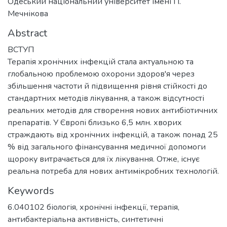
Одеський національний університет імені І І.
Мечнікова
Abstract
ВСТУП
Терапія хронічних інфекцій стала актуальною та
глобальною проблемою охорони здоров'я через
збільшення частоти й підвищення рівня стійкості до
стандартних методів лікування, а також відсутності
реальних методів для створення нових антибіотичних
препаратів. У Європі близько 6,5 млн. хворих
страждають від хронічних інфекцій, а також понад 25
% від загального фінансування медичної допомоги
щороку витрачається для їх лікування. Отже, існує
реальна потреба для нових антимікробних технологій.
Keywords
6.040102 біологія
,
хронічні інфекції
,
терапія
,
антибактеріальна активність
,
синтетичні