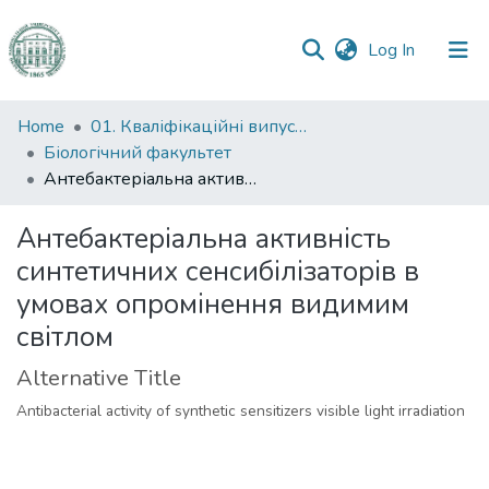
(current)
Log In
Communities
Home
01. Кваліфікаційні випускні роботи здобувачів вищої освіти
&
Біологічний факультет
Collections
Антебактеріальна активність синтетичних сенсибілізаторів в умовах опромінення видимим світлом
All of DSpace
Антебактеріальна активність
синтетичних сенсибілізаторів в
Statistics
умовах опромінення видимим
світлом
Alternative Title
Antibacterial activity of synthetic sensitizers visible light irradiation