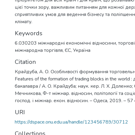
цієї точки зору, важливим питанням для кожної де
сприятливих умов для ведення бізнесу та поліпшенн
клімату.
Keywords
6.030203 міжнародні економічні відносини
,
торгові
міжнародна торгівля
,
ЄС
,
Україна
Citation
Крайдуба, А. О. Особливості формування торговельни
Features of the formation of trading blocks in the world
бакалавра / А. О. Крайдуба; наук. кер. Л. Х. Доленко; ОН
Мечникова, Ф-т міжнар. відносин, політології та соціол
господ. і міжнар. екон. відносин. – Одеса, 2019. – 57 
URI
https://dspace.onu.edu.ua/handle/123456789/30712
Collections