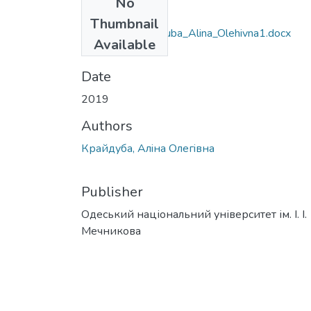
No
Files
Thumbnail
6.030203_Krayduba_Alina_Olehivna1.docx
Available
(29.96 KB)
Date
2019
Authors
Крайдуба, Алiна Олегiвна
Publisher
Одеський національний університет ім. І. І.
Мечникова