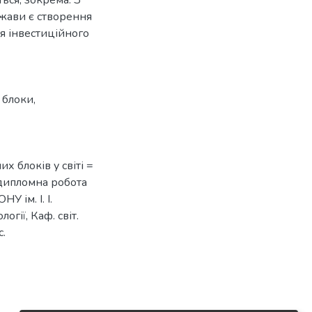
ржави є створення
я інвестиційного
 блоки
,
х блоків у світі =
 : дипломна робота
У ім. І. І.
огії, Каф. світ.
с.