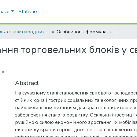
Space
Statistics
Факультет міжнародних відносин, політології та соціології
Особливості формування торговельних блоків у світі
ня торговельних блоків у св
rld
Abstract
На сучасному етапі становлення світового господарст
стійких криз і гострих соціальних та екологічних пр
найважливішим питанням для країн з відкритою ек
забезпечення сталого розвитку. Оскільки інвестиції
рушійною силою економічного зростання, їх мобіліза
економіку країни сприяє досягненню поставлених ці
пріоритетом для всіх країн і для країн, що розвиваю