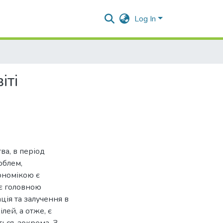
Log In
іті
ва, в період
облем,
ономікою є
 є головною
ція та залучення в
лей, а отже, є
ться, зокрема. З