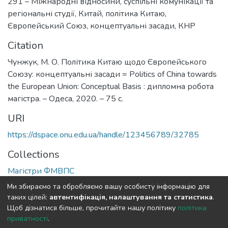
291 – Міжнародні відносини, суспільні комунікації та
регіональні студії
,
Китай
,
політика Китаю
,
Європейський Союз
,
концептуальні засади
,
КНР
Citation
Чунжук, М. О. Політика Китаю щодо Європейського
Союзу: концептуальні засади = Politics of China towards
the European Union: Conceptual Basis : дипломна робота
магістра. – Одеса, 2020. – 75 с.
URI
https://dspace.onu.edu.ua/handle/123456789/32785
Collections
Магістри ФМВПС
Ми збираємо та обробляємо вашу особисту інформацію для
Full item page
таких цілей:
автентифікація, налаштування та статистика
.
Щоб дізнатися більше, прочитайте нашу політику
політика
приватності
.
DSpace software
copyright © 2009-2026
LYRASIS