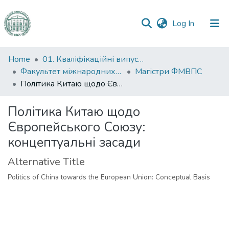
(current)
Log In
Communities
Home
01. Кваліфікаційні випускні роботи здобувачів вищої освіти
&
Факультет міжнародних відносин, політології та соціології
Магістри ФМВПС
Collections
Політика Китаю щодо Європейського Союзу: концептуальні засади
All of DSpace
Політика Китаю щодо
Європейського Союзу:
Statistics
концептуальні засади
Alternative Title
Politics of China towards the European Union: Conceptual Basis