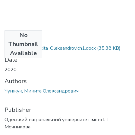
No
Files
Thumbnail
291_Chunzuk_Mikita_Oleksandrovich1.docx
(35.38 KB)
Available
Date
2020
Authors
Чунжук, Микита Олександрович
Publisher
Одеський національний університет імені І. І.
Мечникова