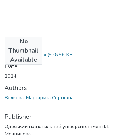
No
Files
Thumbnail
072_Волкова.docx
(938.96 KB)
Available
Date
2024
Authors
Волкова, Маргарита Сергіївна
Publisher
Одеський національний університет імені І. І.
Мечникова