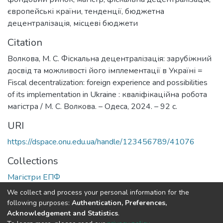
європейські країни
,
тенденції
,
бюджетна
децентралізація
,
місцеві бюджети
Citation
Волкова, М. С. Фіскальна децентралізація: зарубіжний
досвід та можливості його імплементації в Україні =
Fiscal decentralization: foreign experience and possibilities
of its implementation in Ukraine : кваліфікаційна робота
магістра / М. С. Волкова. – Одеса, 2024. – 92 с.
URI
https://dspace.onu.edu.ua/handle/123456789/41076
Collections
Магістри ЕПФ
We collect and process your personal information for the
Full item page
following purposes:
Authentication, Preferences,
Acknowledgement and Statistics
.