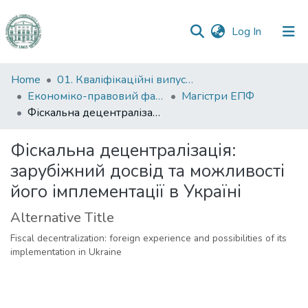
(current)
Log In
Communities
Home
01. Кваліфікаційні випускні роботи здобувачів вищої освіти
&
Економіко-правовий факультет
Магістри ЕПФ
Collections
Фіскальна децентралізація: зарубіжний досвід та можливості його імплементації в Україні
All of DSpace
Фіскальна децентралізація:
зарубіжний досвід та можливості
Statistics
його імплементації в Україні
Alternative Title
Fiscal decentralization: foreign experience and possibilities of its
implementation in Ukraine