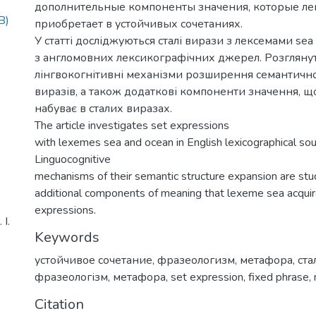
дополнительные компоненты значения, которые ле
B)
приобретает в устойчивых сочетаниях.
У статті досліджуються сталі вирази з лексемами sea 
з англомовних лексикографічних джерел. Розгляну
лінгвокогнітивні механізми розширення семантично
виразів, а також додаткові компоненти значення, що
набуває в сталих виразах.
The article investigates set expressions
with lexemes sea and ocean in English lexicographical sou
Linguocognitive
mechanisms of their semantic structure expansion are stu
additional components of meaning that lexeme sea acquir
expressions.
І.
Keywords
устойчивое сочетание
,
фразеологизм
,
метафора
,
ста
фразеологізм
,
метафора
,
set expression
,
fixed phrase
,
Citation