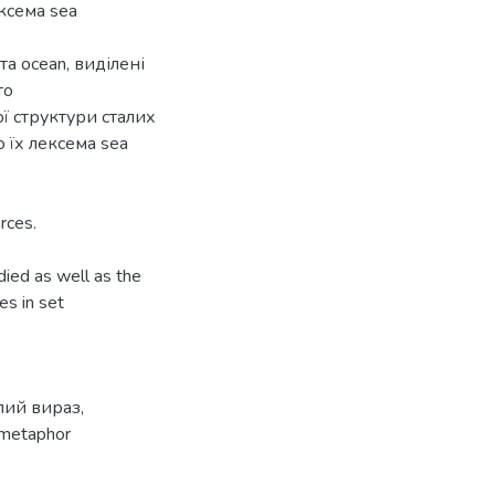
ксема sea
та ocean, виділені
то
ї структури сталих
 їх лексема sea
rces.
died as well as the
es in set
лий вираз
,
metaphor