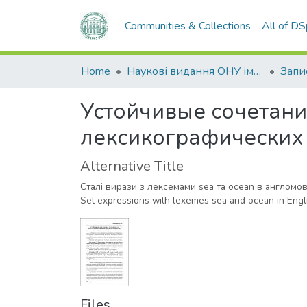
Communities & Collections
All of D
Home
Наукові видання ОНУ імені І. І. Мечникова
Устойчивые сочетани
лексикографических
Alternative Title
Сталі вирази з лексемами sea та ocean в англом
Set expressions with lexemes sea and ocean in Engli
Files