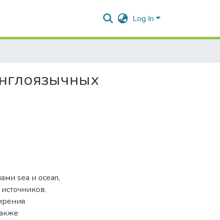
Log In
 англоязычных
ами sea и ocean,
источников.
ирения
также