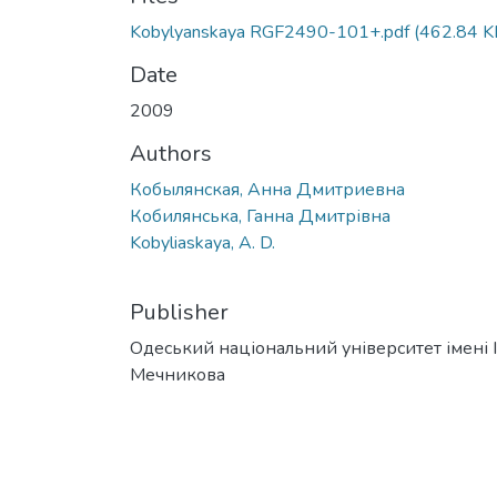
Kobylyanskaya RGF2490-101+.pdf
(462.84 K
Date
2009
Authors
Кобылянская, Анна Дмитриевна
Кобилянська, Ганна Дмитрівна
Kobyliaskaya, A. D.
Publisher
Одеський національний університет імені І. 
Мечникова