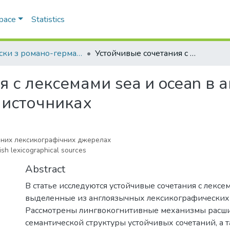
Space
Statistics
Записки з романо-германської філології
Устойчивые сочетания с лексемами sea и ocean в англоязычных лексикографических источниках
я с лексемами sea и ocean в
 источниках
овних лексикографічних джерелах
sh lexicographical sources
Abstract
В статье исследуются устойчивые сочетания с лексем
выделенные из англоязычных лексикографических 
Рассмотрены лингвокогнитивные механизмы расш
семантической структуры устойчивых сочетаний, а 