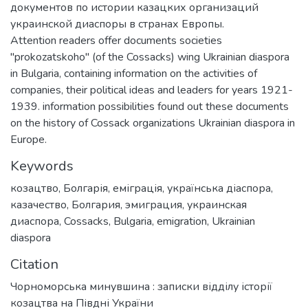
документов по истории казацких организаций
украинской диаспоры в странах Европы.
Attention readers offer documents societies
"prokozatskoho" (of the Cossacks) wing Ukrainian diaspora
in Bulgaria, containing information on the activities of
companies, their political ideas and leaders for years 1921-
1939. information possibilities found out these documents
on the history of Cossack organizations Ukrainian diaspora in
Europe.
Keywords
козацтво
,
Болгарія
,
еміграція
,
українська діаспора
,
казачество
,
Болгария
,
эмиграция
,
украинская
диаспора
,
Cossacks
,
Bulgaria
,
emigration
,
Ukrainian
diaspora
Citation
Чорноморська минувшина : записки відділу історії
козацтва на Півдні України