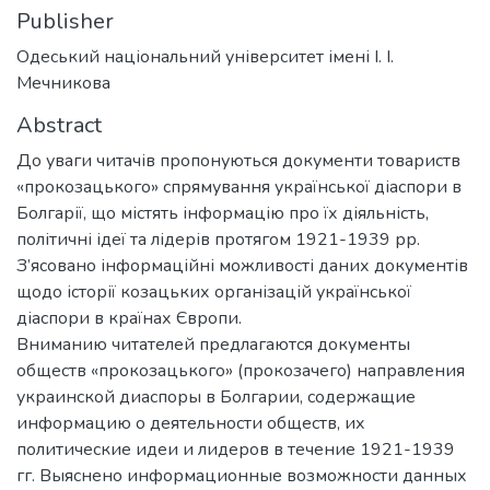
Publisher
Одеський національний університет імені І. І.
Мечникова
Abstract
До уваги читачів пропонуються документи товариств
«прокозацького» спрямування української діаспори в
Болгарії, що містять інформацію про їх діяльність,
політичні ідеї та лідерів протягом 1921-1939 рр.
З’ясовано інформаційні можливості даних документів
щодо історії козацьких організацій української
діаспори в країнах Європи.
Вниманию читателей предлагаются документы
обществ «прокозацького» (прокозачего) направления
украинской диаспоры в Болгарии, содержащие
информацию о деятельности обществ, их
политические идеи и лидеров в течение 1921-1939
гг. Выяснено информационные возможности данных