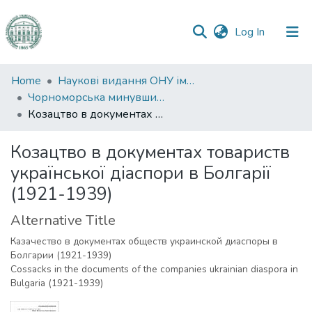
(current)
Log In
Communities
Home
Наукові видання ОНУ імені І. І. Мечникова
&
Чорноморська минувшина
Collections
Козацтво в документах товариств української діаспори в Болгарії (1921-1939)
All of DSpace
Козацтво в документах товариств
української діаспори в Болгарії
Statistics
(1921-1939)
Alternative Title
Казачество в документах обществ украинской диаспоры в
Болгарии (1921-1939)
Cossacks in the documents of the companies ukrainian diaspora in
Bulgaria (1921-1939)