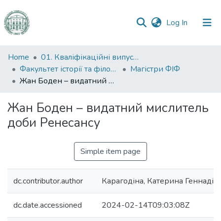
(current)
Log In
Communities
Home
01. Кваліфікаційні випускні роботи здобувачів вищої освіти
&
Факультет історії та філософії
Магістри ФІФ
Collections
Жан Боден – видатний мислитель доби Ренесансу
All of DSpace
Жан Боден – видатний мислитель
доби Ренесансу
Statistics
Simple item page
dc.contributor.author
Карагодіна, Катерина Геннадіїв
dc.date.accessioned
2024-02-14T09:03:08Z