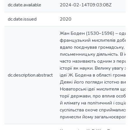
dc.date.available
2024-02-14T09:03:08Z
dc.date.issued
2020
Жан Боден (1530–1596) – один
французький мислителiв доби Р
вдало поєднував громадську, по
письменницьку дiяльнiсть. В iст
часто називають одним з перши
iсторiї як науки. Велику увагу 
dc.description.abstract
iдеї Ж. Бодена в області громад
Деякі його погляди істотно вип
Новаторськi iдеї мислителя щод
торiї держави, про вплив особ
й клімату на політичний і соціа
суспільства охоче сприймалися 
принесли йому загальноєвропе