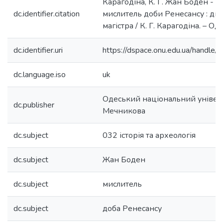
Карагодіна, К. Г. Жан Боден - 
dc.identifier.citation
мислитель доби Ренесансу : ди
магістра / К. Г. Карагодіна. – Оде
dc.identifier.uri
https://dspace.onu.edu.ua/hand
dc.language.iso
uk
Одеський національний університ
dc.publisher
Мечникова
dc.subject
032 історія та археологія
dc.subject
Жан Боден
dc.subject
мислитель
dc.subject
доба Ренесансу