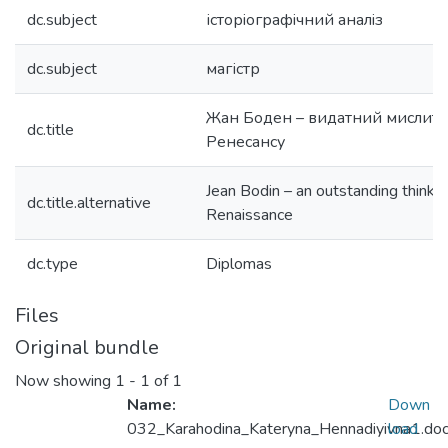
dc.subject
історiографiчний аналiз
dc.subject
магістр
Жан Боден – видатний мислите
dc.title
Ренесансу
Jean Bodin – an outstanding thinker
dc.title.alternative
Renaissance
dc.type
Diplomas
Files
Original bundle
Now showing
1 - 1 of 1
Name:
Down
032_Karahodina_Kateryna_Hennadiyivna1.do
load