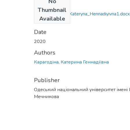
No
Files
Thumbnail
032_Karahodina_Kateryna_Hennadiyivna1.docx
Available
(34.66 KB)
Date
2020
Authors
Карагодіна, Катерина Геннадіївна
Publisher
Одеський національний університет імені І. 
Мечникова