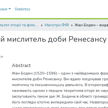
Space
Statistics
Факультет історії та філософії
Магістри ФІФ
й мислитель доби Ренесансу
nce
Abstract
Жан Боден (1530–1596) – один з найвiдомiших фр
мислителiв доби Ренесансу. Вiн вдало поєднував гр
полiтичну та письменницьку дiяльнiсть. В iсторiограф
називають одним з перших теоретикiв iсторiї як нау
заслуговують також iдеї Ж. Бодена в області громад
його погляди істотно випередили свій час. Новаторсь
щодо iсторiописання, торiї держави, про вплив осо