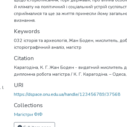
й клімату на політичний і соціальний устрій суспільс
сприймалися та ще за життя принесли йому загаль
визнання.
Keywords
032 історія та археологія
,
Жан Боден
,
мислитель
,
доб
історiографiчний аналiз
,
магістр
Citation
Карагодіна, К. Г. Жан Боден - видатний мислитель д
дипломна робота магістра / К. Г. Карагодіна. – Одеса, 
URI
І.
https://dspace.onu.edu.ua/handle/123456789/37568
Collections
Магістри ФІФ