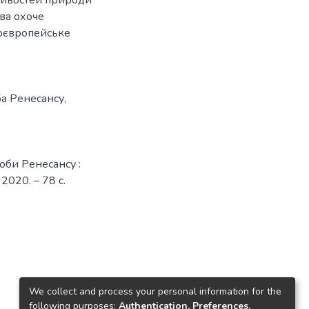
тва охоче
ноєвропейське
а Ренесансу
,
оби Ренесансу :
2020. – 78 с.
We collect and process your personal information for the
following purposes:
Authentication, Preferences,