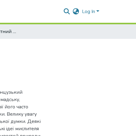
Log In
Жан Боден – видатний мислитель доби Ренесансу
анцузький
омадську,
iї його часто
ки. Велику увагу
ської думки. Деякі
кi iдеї мислителя
бливостей природи