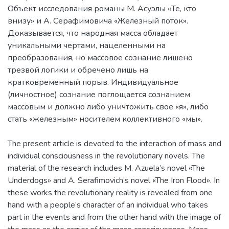
Объект исследования романы М. Асуэлы «Те, кто
внизу» и А. Серафимовича «Железный поток».
Доказывается, что народная масса обладает
уникальными чертами, нацеленными на
преобразования, но массовое сознание лишено
трезвой логики и обречено лишь на
кратковременный порыв. Индивидуальное
(личностное) сознание поглощается сознанием
массовым и должно либо уничтожить свое «я», либо
The present article is devoted to the interaction of mass and
individual consciousness in the revolutionary novels. The
material of the research includes M. Azuela’s novel «The
Underdogs» and A. Serafimovich’s novel «The Iron Flood». In
these works the revolutionary reality is revealed from one
hand with a people’s character of an individual who takes
part in the events and from the other hand with the image of