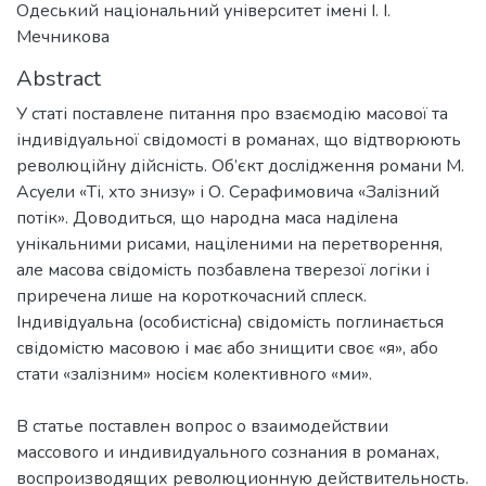
Одеський національний університет імені І. І.
Мечникова
Abstract
У статі поставлене питання про взаємодію масової та
індивідуальної свідомості в романах, що відтворюють
революційну дійсність. Об’єкт дослідження романи М.
Асуели «Ті, хто знизу» і О. Серафимовича «Залізний
потік». Доводиться, що народна маса наділена
унікальними рисами, націленими на перетворення,
але масова свідомість позбавлена тверезої логіки і
приречена лише на короткочасний сплеск.
Індивідуальна (особистісна) свідомість поглинається
свідомістю масовою і має або знищити своє «я», або
В статье поставлен вопрос о взаимодействии
массового и индивидуального сознания в романах,
воспроизводящих революционную действительность.