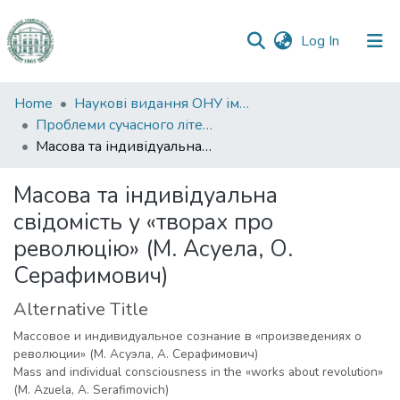
(current)
Log In
Communities
Home
Наукові видання ОНУ імені І. І. Мечникова
&
Проблеми сучасного літературознавства
Collections
Масова та індивідуальна свідомість у «творах про революцію» (М. Асуела, О. Серафимович)
All of DSpace
Масова та індивідуальна
свідомість у «творах про
Statistics
революцію» (М. Асуела, О.
Серафимович)
Alternative Title
Массовое и индивидуальное сознание в «произведениях о
революции» (М. Асуэла, А. Серафимович)
Mass and individual consciousness in the «works about revolution»
(M. Azuela, A. Serafimovich)