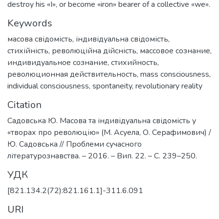
destroy his «I», or become «iron» bearer of a collective «we».
Keywords
масова свідомість
,
індивідуальна свідомість
,
стихійність
,
революційна дійсність
,
массовое сознание
,
индивидуальное сознание
,
стихийность
,
революционная действительность
,
mass consciousness
,
individual consciousness
,
spontaneity
,
revolutionary reality
Citation
Садовська Ю. Масова та індивідуальна свідомість у
«творах про революцію» (М. Асуела, О. Серафимович) /
Ю. Садовська // Проблеми сучасного
літературознавства. – 2016. – Вип. 22. – С. 239–250.
УДК
[821.134.2(72):821.161.1]-311.6.091
URI