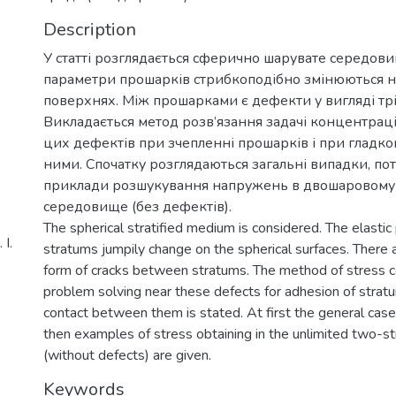
Description
У статті розглядається сферично шарувате середов
параметри прошарків стрибкоподібно змінюються 
поверхнях. Між прошарками є дефекти у вигляді тр
Викладається метод розв’язання задачі концентраці
цих дефектів при зчепленні прошарків і при гладко
ними. Спочатку розглядаються загальні випадки, по
приклади розшукування напружень в двошаровом
середовище (без дефектів).
The spherical stratified medium is considered. The elasti
І.
stratums jumpily change on the spherical surfaces. There a
form of cracks between stratums. The method of stress c
problem solving near these defects for adhesion of stra
contact between them is stated. At first the general case
then examples of stress obtaining in the unlimited two-s
(without defects) are given.
Keywords