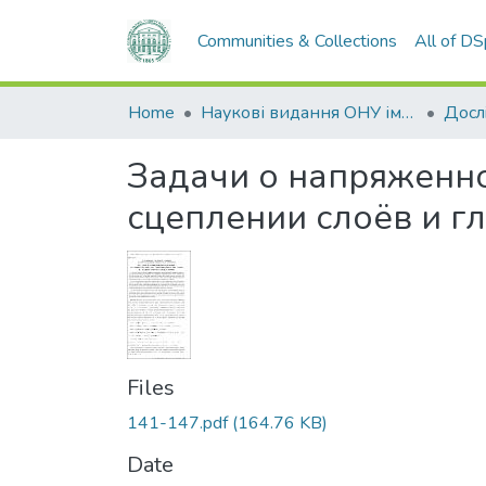
Communities & Collections
All of D
Home
Наукові видання ОНУ імені І. І. Мечникова
Задачи о напряженно
сцеплении слоёв и г
Files
141-147.pdf
(164.76 KB)
Date