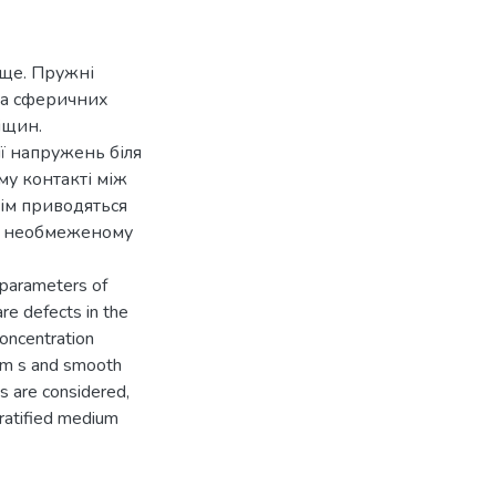
ище. Пружні
на сферичних
іщин.
ї напружень біля
му контакті між
тім приводяться
у необмеженому
c parameters of
re defects in the
oncentration
tum s and smooth
s are considered,
tratified medium