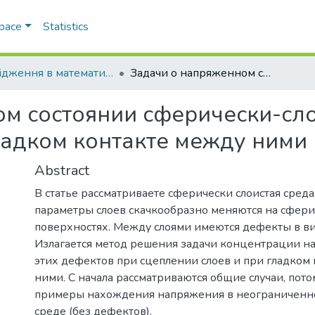
Space
Statistics
Дослiдження в математицi i механiцi
Задачи о напряженном состоянии сферически-слоистых сред при сцеплении слоёв и гладком контакте между ними
м состоянии сферически-сло
ладком контакте между ними
Abstract
В статье рассматриваете сферически слоистая среда
параметры слоев скачкообразно меняются на сфер
поверхностях. Между слоями имеются дефекты в в
Излагается метод решения задачи концентрации н
этих дефектов при сцеплении слоев и при гладком
ними. С начала рассматриваются общие случаи, пот
примеры нахождения напряжения в неограниченн
среде (без дефектов).