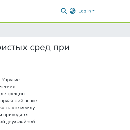
Log In
истых сред при
. Упругие
ических
иде трещин.
апряжений возле
 контакте между
ом приводятся
ой двухслойной