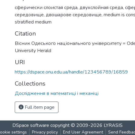
сферически слоистая среда
,
двухслойная среда
,
сфе
середовище
,
двошарове середовище
,
medium is con
stratified medium
Citation
Вісник Одеського національного університету = Ode
University Herald
URI
https://dspace.onu.edu.ua/handle/123456789/16859
Collections
Дослiдження в математицi i механiцi
Full item page
DSpace software
copyright © 2009-2026
LYRASIS
ookie settings
Privacy policy
End User Agreement
Send Feedba