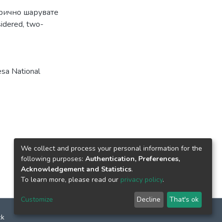
рично шарувате
sidered
,
two-
sa National
We collect and process your personal information for the
following purposes:
Authentication, Preferences,
Acknowledgement and Statistics
.
To learn more, please read our
privacy policy
.
Customize
Decline
That's ok
ck