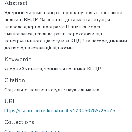
Abstract
Ядерний чинник відіграє провідну роль в зовнішній
політиці КНДР. За останнє десятиліття ситуація
навколо ядерної програми Північної Кореї
змінювалася декілька разів, переходячи від
конструктивного діалогу між КНДР та посередниками
до періодів ескалації відносин.
Keywords
ядерний чинник
,
зовнішня політика
,
КНДР
Citation
Соціально-політичні студії : наук. альманах
URI
https://dspace.onu.edu.ua/handle/123456789/25475
Collections
Соціально-політичні студії