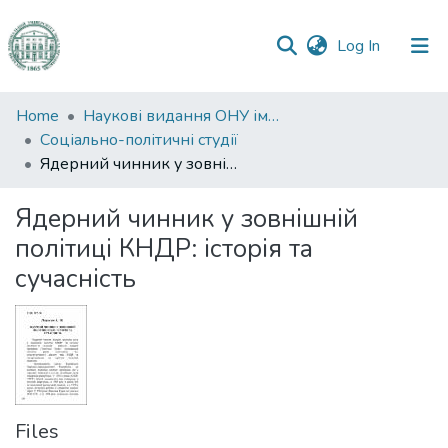
(current)
Log In
Communities
Home
Наукові видання ОНУ імені І. І. Мечникова
&
Соціально-політичні студії
Collections
Ядерний чинник у зовнішній політиці КНДР: історія та сучасність
All of DSpace
Ядерний чинник у зовнішній
політиці КНДР: історія та
Statistics
сучасність
Files