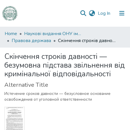
(current)
Log In
Communities
Home
Наукові видання ОНУ імені І. І. Мечникова
&
Правова держава
Скінчення строків давності — безумовна підстава звільнення від кримінальної відповідальності
Collections
Скінчення строків давності —
All of DSpace
безумовна підстава звільнення від
кримінальної відповідальності
Statistics
Alternative Title
Истечение сроков давности — безусловное основание
освобождения от уголовной ответственности