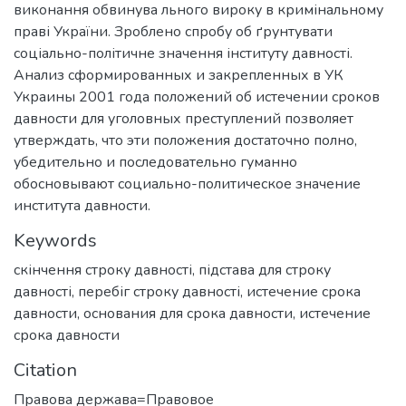
виконання обвинува льного вироку в кримінальному
праві України. Зроблено спробу об ґрунтувати
соціально-політичне значення інституту давності.
Анализ сформированных и закрепленных в УК
Украины 2001 года положений об истечении сроков
давности для уголовных преступлений позволяет
утверждать, что эти положения достаточно полно,
убедительно и последовательно гуманно
обосновывают социально-политическое значение
института давности.
Keywords
скінчення строку давності
,
підстава для строку
давності
,
перебіг строку давності
,
истечение срока
давности
,
основания для срока давности
,
истечение
срока давности
Citation
Правова держава=Правовое