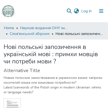
(current)
Log In
Communities
Home
Наукові видання ОНУ імені І. І. Мечникова
&
Слов’янський збірник
Нові польські запозичення в українській мові : примхи мовців чи потреби мови ?
Collections
Нові польські запозичення в
All of DSpace
українській мові : примхи мовців
чи потреби мови ?
Statistics
Alternative Title
Новые польские заимствования в украинском языке: капризы
носителей языка или языковые потребности?
Latest loanwords of the Polish origin in modern Ukrainian: whims
or language needs?