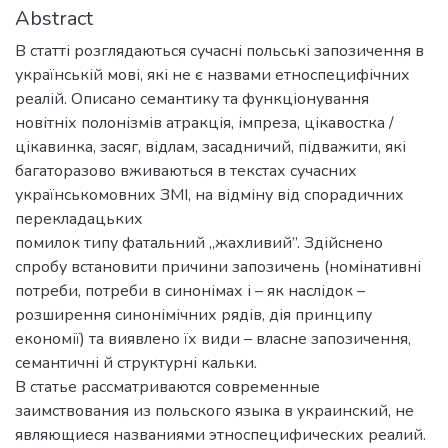
Abstract
В статті розглядаються сучасні польські запозичення в
українській мові, які не є назвами етноспецифічних
реалій. Описано семантику та функціонування
новітніх полонізмів атракція, імпреза, цікавостка /
цікавинка, засяг, відлам, засадничий, підважити, які
багаторазово вживаються в текстах сучасних
українськомовних ЗМІ, на відміну від спорадичних
перекладацьких
помилок типу фатальний „жахливий”. Здійснено
спробу встановити причини запозичень (номінативні
потреби, потреби в синонімах і – як наслідок –
розширення синонімічних рядів, дія принципу
економії) та виявлено їх види – власне запозичення,
семантичні й структурні кальки.
В статье рассматриваются современные
заимствования из польского языка в украинский, не
являющиеся названиями этноспецифических реалий.