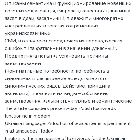
Описаны семантика и функционирование новейших
полонизмов атракція, імпреза,цікавостка / цікавинка,
засяг, відлам, засадничий, підважити,многократно
употребленных в текстах современных
украинскоязычных
СМИ, в отличие от спорадических переводческих
ошибок типа фатальний в значении „ужасный”.
Предпринята попытка установить причины
заимствований
(номинативные потребности, потребность в
синонимах и расширение вследствие этого
синонимических рядов, действие принципа
экономии) и выявить их виды – собственно
заимствования, кальки структурные и семантические.
The article considers present-day Polish loanwords
functioning in modern
Ukrainian language. Adoption of lexical items is permanent
in all languages. Today
English is the main source of loanwords for the Ukrainian