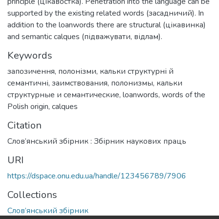
principle (цікавостка). Penetration into the language can be
supported by the existing related words (засадничий). In
addition to the loanwords there are structural (цікавинка)
and semantic calques (підважувати, відлам).
Keywords
запозичення
,
полонізми
,
кальки структурні й
семантичні
,
заимствования
,
полонизмы
,
кальки
структурные и семантические
,
loanwords
,
words of the
Polish origin
,
calques
Citation
Слов’янський збірник : Збірник наукових праць
URI
https://dspace.onu.edu.ua/handle/123456789/7906
Collections
Слов’янський збірник