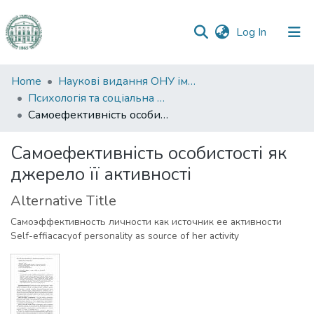
(current)
Log In
Communities
Home
Наукові видання ОНУ імені І. І. Мечникова
&
Психологія та соціальна робота
Collections
Самоефективність особистості як джерело її активності
All of DSpace
Самоефективність особистості як
джерело її активності
Statistics
Alternative Title
Самоэффективность личности как источник ее активности
Self-effiacacyof personality as source of her activity