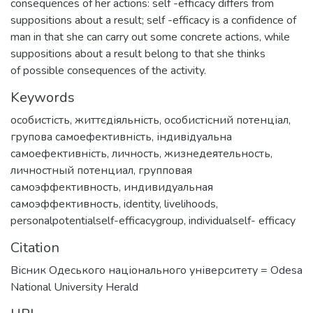
consequences of her actions: self -efficacy differs from
suppositions about a result; self -efficacy is a confidence of
man in that she can carry out some concrete actions, while
suppositions about a result belong to that she thinks
of possible consequences of the activity.
Keywords
особистість
,
життєдіяльність
,
особистісний потенціал
,
групова самоефективність
,
індивідуальна
самоефективність
,
личность
,
жизнедеятельность
,
личностный потенциал
,
групповая
самоэффективность
,
индивидуальная
самоэффективность
,
identity
,
livelihoods
,
personalpotentialself-efficacygroup
,
individualself- efficacy
Citation
Вісник Одеського національного університету = Odesa
National University Herald