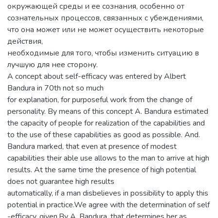
окружающей среды и ее сознания, особенно от
сознательных процессов, связанных с убеждениями,
что она может или не может осуществить некоторые
действия,
необходимые для того, чтобы изменить ситуацию в
лучшую для нее сторону.
A concept about self-efficacy was entered by Albert
Bandura in 70th not so much
for explanation, for purposeful work from the change of
personality. By means of this concept A. Bandura estimated
the capacity of people for realization of the capabilities and
to the use of these capabilities as good as possible. And.
Bandura marked, that even at presence of modest
capabilities their able use allows to the man to arrive at high
results. At the same time the presence of high potential
does not guarantee high results
automatically, if a man disbelieves in possibility to apply this
potential in practice.We agree with the determination of self
-efficacy, given.By A. Bandura, that determines her as