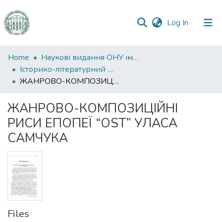
(current)
Log In
Communities
Home
Наукові видання ОНУ імені І. І. Мечникова
&
Історико-літературний журнал
Collections
ЖАНРОВО-КОМПОЗИЦІЙНІ РИСИ ЕПОПЕЇ “OST” УЛАСА САМЧУКА
All of DSpace
ЖАНРОВО-КОМПОЗИЦІЙНІ
РИСИ ЕПОПЕЇ “OST” УЛАСА
Statistics
САМЧУКА
Files