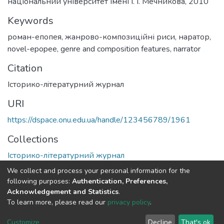
національний університет імені І. І. Мечникова, 2010
Keywords
роман-епопея
,
жанрово-композиційні риси
,
наратор
,
novel-epopee
,
genre and composition features
,
narrator
Citation
Iсторико-лiтературний журнал
URI
https://dspace.onu.edu.ua/handle/123456789/1961
Collections
Історико-літературний журнал
We collect and process your personal information for the
Full item page
following purposes:
Authentication, Preferences,
Acknowledgement and Statistics
.
To learn more, please read our
privacy policy
.
DSpace software
copyright © 2009-2026
LYRASIS
Cookie
Privacy
End User
Send
Customize
Decline
That's ok