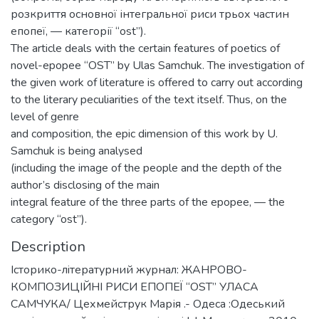
розкриття основної інтегральної риси трьох частин
епопеї, — категорії “ost”).
The article deals with the certain features of poetics of
novel-epopee “OST” by Ulas Samchuk. The investigation of
the given work of literature is offered to carry out according
to the literary peculiarities of the text itself. Thus, on the
level of genre
and composition, the epic dimension of this work by U.
Samchuk is being analysed
(including the image of the people and the depth of the
author’s disclosing of the main
integral feature of the three parts of the epopee, — the
category “ost”).
Description
Iсторико-лiтературний журнал: ЖАНРОВО-
КОМПОЗИЦІЙНІ РИСИ ЕПОПЕЇ “OST” УЛАСА
САМЧУКА/ Цехмейструк Марія .- Одеса :Одеський