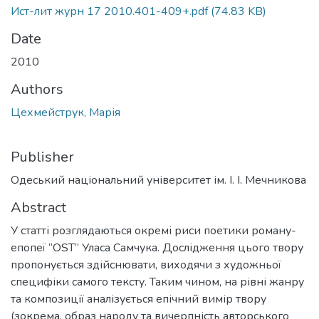
Ист-лит журн 17 2010.401-409+.pdf
(74.83 KB)
Date
2010
Authors
Цехмейструк, Марія
Publisher
Одеський національний університет ім. І. І. Мечникова
Abstract
У статті розглядаються окремі риси поетики роману-
епопеї “OST” Уласа Самчука. Дослідження цього твору
пропонується здійснювати, виходячи з художньої
специфіки самого тексту. Таким чином, на рівні жанру
та композиції аналізується епічний вимір твору
(зокрема, образ народу та вичерпність авторського