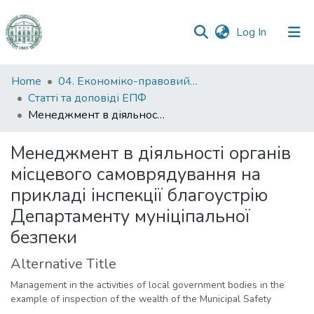
(current)
Log In
Communities
Home
04. Економіко-правовий факультет
&
Статті та доповіді ЕПФ
Collections
Менеджмент в діяльності органів місцевого самоврядування на прикладі інспекції благоустрію Департаменту муніціпальної безпеки
All of DSpace
Менеджмент в діяльності органів
місцевого самоврядування на
Statistics
прикладі інспекції благоустрію
Департаменту муніціпальної
безпеки
Alternative Title
Management in the activities of local government bodies in the
example of inspection of the wealth of the Municipal Safety