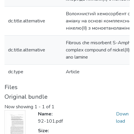
Волокнистий хемосорбент окси
dc.title.alternative
аміаку на основі комплексних
нікелю(ІІ) з моноетаноламіно
Fibrous che misorbent S-Ampho 
dc.title.alternative
complex compound of nickel(II) 
ano lamine
dc.type
Article
Files
Original bundle
Now showing
1 - 1 of 1
Name:
Down
92-101.pdf
load
Size: