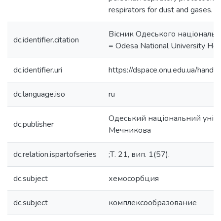
respirators for dust and gases.
Вісник Одеського національн
dc.identifier.citation
= Odesa National University Her
dc.identifier.uri
https://dspace.onu.edu.ua/han
dc.language.iso
ru
Одеський національний універс
dc.publisher
Мечникова
dc.relation.ispartofseries
;Т. 21, вип. 1(57).
dc.subject
хемосорбция
dc.subject
комплексообразование