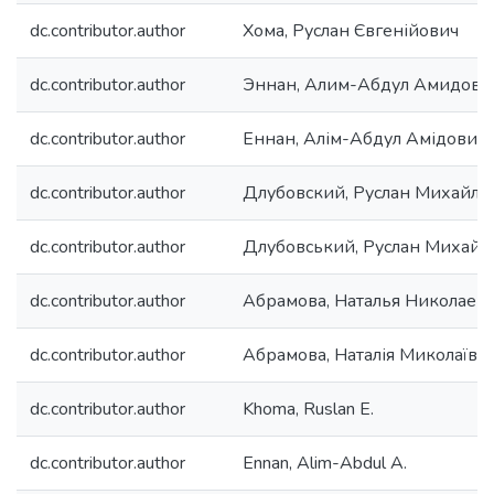
dc.contributor.author
Хома, Руслан Євгенійович
dc.contributor.author
Эннан, Алим-Абдул Амидови
dc.contributor.author
Еннан, Алім-Абдул Амідович
dc.contributor.author
Длубовский, Руслан Михайло
dc.contributor.author
Длубовський, Руслан Михайл
dc.contributor.author
Абрамова, Наталья Николаев
dc.contributor.author
Абрамова, Наталія Миколаївн
dc.contributor.author
Khoma, Ruslan E.
dc.contributor.author
Ennan, Alim-Abdul A.