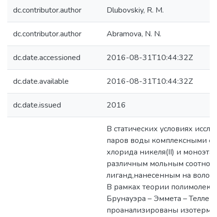
dc.contributor.author
Dlubovskiy, R. M.
dc.contributor.author
Abramova, N. N.
dc.date.accessioned
2016-08-31T10:44:32Z
dc.date.available
2016-08-31T10:44:32Z
dc.date.issued
2016
В статических условиях иссл
паров воды комплексными с
хлорида никеля(ІІ) и моноэта
различным мольным соотноше
лиганд,нанесенным на волокн
В рамках теории полимолеку
Брунауэра – Эммета – Теллера
проанализированы изотермы