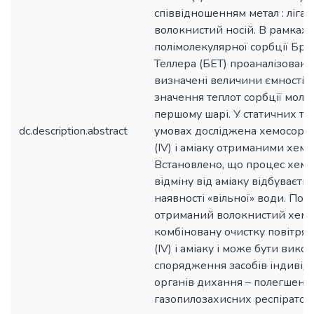
співвідношенням метал : ліга
волокнистий носій. В рамках т
полімолекулярної сорбції Бру
Теллера (БЕТ) проаналізовані 
визначені величини ємності 
значення теплот сорбції моле
першому шарі. У статичних та
dc.description.abstract
умовах досліджена хемосорбц
(IV) і аміаку отриманими хем
Встановлено, що процес хемо
відміну від аміаку відбуваєтьс
наявності «вільної» води. Пок
отриманий волокнистий хемо
комбіновану очистку повітря 
(IV) і аміаку і може бути вик
спорядження засобів індивід
органів дихання – полегшени
газопилозахисних респіраторі