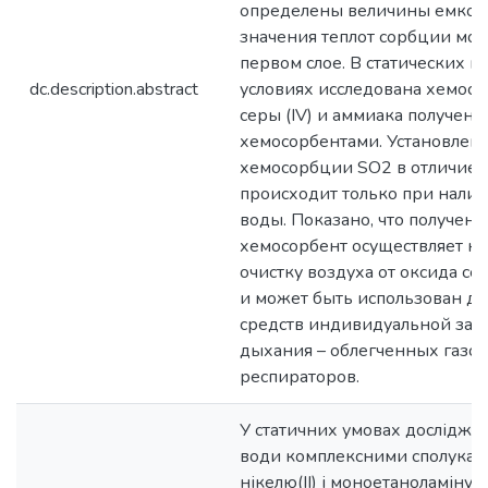
определены величины емкост
значения теплот сорбции мол
первом слое. В статических 
dc.description.abstract
условиях исследована хемос
серы (IV) и аммиака получен
хемосорбентами. Установлено
хемосорбции SO2 в отличие 
происходит только при налич
воды. Показано, что получен
хемосорбент осуществляет 
очистку воздуха от оксида се
и может быть использован д
средств индивидуальной защ
дыхания – облегченных газ
респираторов.
У статичних умовах дослідже
води комплексними сполукам
нікелю(ІІ) і моноетаноламіну