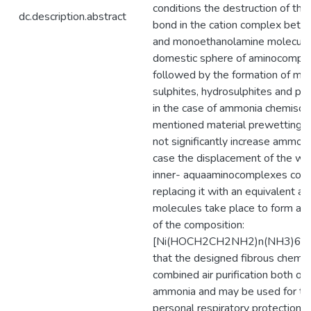
conditions the destruction of th
dc.description.abstract
bond in the cation complex betwe
and monoethanolamine molecules
domestic sphere of aminocomple
followed by the formation of mo
sulphites, hydrosulphites and pyro
in the case of ammonia chemisor
mentioned material prewetting 
not significantly increase ammonia
case the displacement of the wa
inner- aquaaminocomplexes comp
replacing it with an equivalent 
molecules take place to form a 
of the composition:
[Ni(HOCH2CH2NH2)n(NH3)6‑2n]C
that the designed fibrous chemis
combined air purification both on 
ammonia and may be used for th
personal respiratory protection –