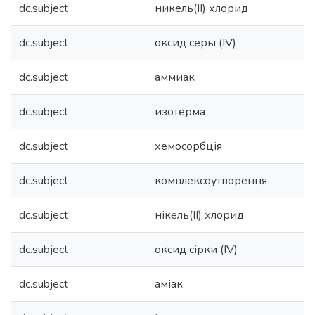
dc.subject
никель(II) хлорид
dc.subject
оксид серы (IV)
dc.subject
аммиак
dc.subject
изотерма
dc.subject
хемосорбція
dc.subject
комплексоутворення
dc.subject
нікель(II) хлорид
dc.subject
оксид сірки (IV)
dc.subject
аміак