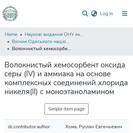
(current)
Log In
Communities
Home
Наукові видання ОНУ імені І. І. Мечникова
&
Вісник Одеського національного університету. Хімія
Collections
Волокнистый хемосорбент оксида серы (IV) и аммиака на основе комплексных соединений хлорида никеля(II) с моноэтаноламином
All of DSpace
Волокнистый хемосорбент оксида
серы (IV) и аммиака на основе
Statistics
комплексных соединений хлорида
никеля(II) с моноэтаноламином
Simple item page
dc.contributor.author
Хома, Руслан Евгеньевич