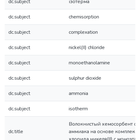
dc.subject
ізотерма
dc.subject
chemisorption
dc.subject
complexation
dc.subject
nickel(II) chloride
dc.subject
monoethanolamine
dc.subject
sulphur dioxide
dc.subject
ammonia
dc.subject
isotherm
Волокнистый хемосорбент окс
dc.title
аммиака на основе комплекс
хлорида никеля(II) с моноэт