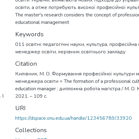
освіти, а отже потребують високої професійної куль
4
The master's research considers the concept of profession
educational management
Keywords
011 освітні педагогічні науки
,
культура
,
професійна 
менеджер освіти
,
керівник освітнього закладу
Citation
Килівник, М. О. Формування професійної культури 
менеджера освіти = The formation of a professional cultu
education manager : дипломна робота магістра / М. О. 
І.
2021. – 109 с.
URI
https://dspace.onu.edu.ua/handle/123456789/33920
Collections