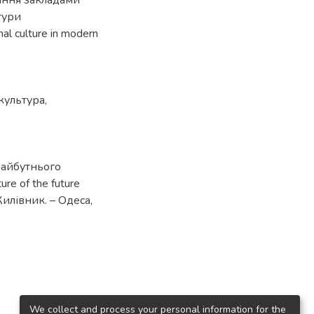
тури
al culture in modern
культура
,
майбутнього
re of the future
Килівник. – Одеса,
We collect and process your personal information for the