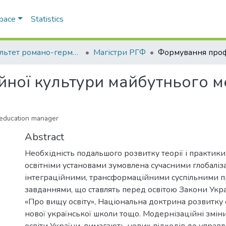
Space
Statistics
Факультет романо-германської філології
Магістри РГФ
ної культури майбутнього м
e education manager
Abstract
Необхідність подальшого розвитку теорії і практики
освітніми установами зумовлена сучасними глобаліз
інтеграційними, трансформаційними суспільними п
завданнями, що ставлять перед освітою Закони Украї
«Про вищу освіту», Національна доктрина розвитку 
нової української школи тощо. Модернізаційні зміни
освіти України, вимагають нових підходів до управ