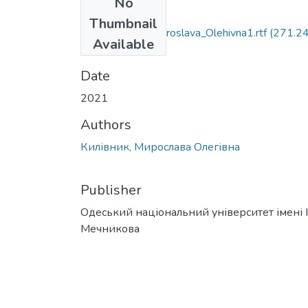
No
Files
Thumbnail
011_Kylivnyk_Myroslava_Olehivna1.rtf
(271.2
Available
KB)
Date
2021
Authors
Килівник, Мирослава Олегівна
Publisher
Одеський національний університет імені І. 
Мечникова