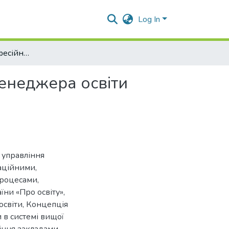
Log In
Формування професійної культури майбутнього менеджера освіти
енеджера освіти
 управління
аційними,
роцесами,
ни «Про освіту»,
освіти, Концепція
 в системі вищої
ління закладами