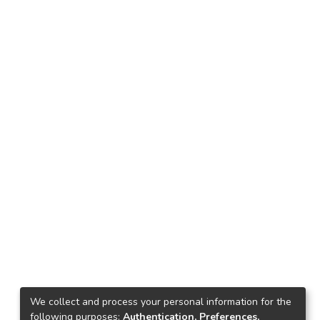
We collect and process your personal information for the
following purposes:
Authentication, Preferences,