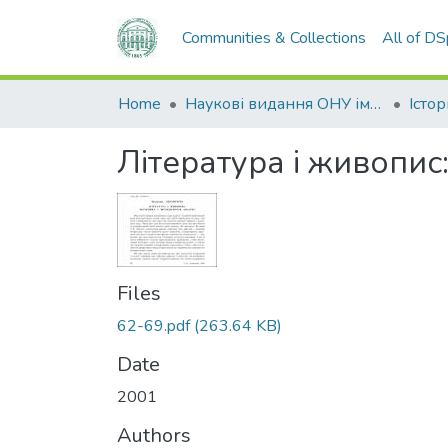
Communities & Collections
All of D
Home
Наукові видання ОНУ імені І. І. Мечникова
Література і живопис
Files
62-69.pdf
(263.64 KB)
Date
2001
Authors