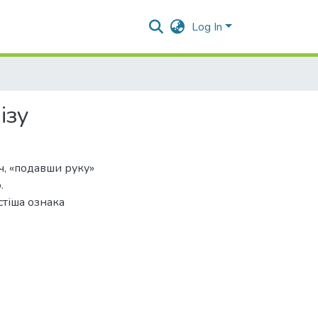
Log In
ізу
ч, «подавши руку»
.
стіша ознака