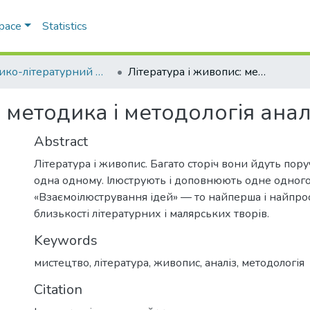
Space
Statistics
Історико-літературний журнал
Література і живопис: методика і методологія аналізу
: методика і методологія анал
Abstract
Література і живопис. Багато сторіч вони йдуть пору
одна одному. Ілюструють і доповнюють одне одного
«Взаємоілюстрування ідей» — то найперша і найпро
близькості літературних і малярських творів.
Keywords
мистецтво
,
література
,
живопис
,
аналіз
,
методологія
Citation