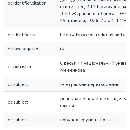
dc.identifier.citation
освіти спец. 113 Прикладна мат
З. Ю. Журавльова. Одеса : ОНУ іме
Мечникова, 2026. 70 с. 1,4 МБ.
dc.identifier.uri
https://dspace.onu.edu.ua/hand
dc.language.iso
uk
Одеський національний університ
dc.publisher
Мечникова
dc.subject
інтегральне перетворення
розв’язання крайових задач ма
dc.subject
фізики
dc.subject
побудова функції Гріна