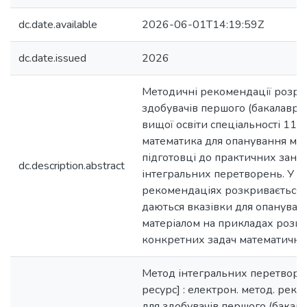
dc.date.available
2026-06-01T14:19:59Z
dc.date.issued
2026
Методичні рекомендації розро
здобувачів першого (бакалаврсь
вищої освіти спеціальності 11
математика для опанування мат
підготовці до практичних занят
dc.description.abstract
інтегральних перетворень. У 
рекомендаціях розкривається 
даються вказівки для опанува
матеріалом на прикладах розв’
конкретних задач математичної
Метод інтегральних перетворе
ресурс] : електрон. метод. рек. 
для здобувачів першого (бакала