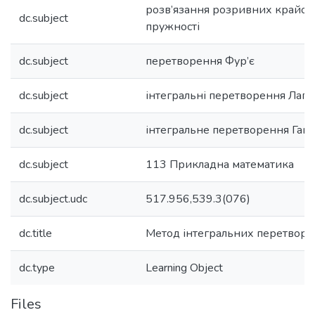
розв’язання розривних крайови
dc.subject
пружності
dc.subject
перетворення Фур’є
dc.subject
інтегральні перетворення Лапл
dc.subject
інтегральне перетворення Ган
dc.subject
113 Прикладна математика
dc.subject.udc
517.956,539.3(076)
dc.title
Метод інтегральних перетворе
dc.type
Learning Object
Files