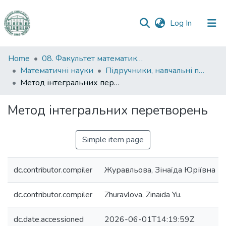
(current)
Log In
Communities
Home
08. Факультет математики, фізики та інформаційних технологій
&
Математичні науки
Підручники, навчальні посібники та інші науково- та навчально-методичні праці ФМФІТ (Математичні науки)
Collections
Метод інтегральних перетворень
All of DSpace
Метод інтегральних перетворень
Statistics
Simple item page
dc.contributor.compiler
Журавльова, Зінаїда Юріївна
dc.contributor.compiler
Zhuravlova, Zinaida Yu.
dc.date.accessioned
2026-06-01T14:19:59Z