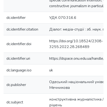
special communication intention, wh
constructive journalism in particular
dc.identifier
УДК 070:316.6
dc.identifier.citation
Діалог: медіа-студії : зб. наук. п
https://doi.org/10.18524/2308-
dc.identifier.doi
3255.2022.28.268489
dc.identifier.uri
https://dspace.onu.edu.ua/hand
dc.language.iso
uk
Одеський національний університ
dc.publisher
Мечникова
конструктивна журналістика / 
dc.subject
рішень