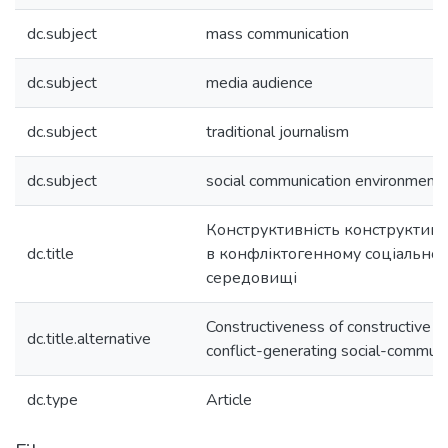
dc.subject
mass communication
dc.subject
media audience
dc.subject
traditional journalism
dc.subject
social communication environment
Конструктивність конструктивн
dc.title
в конфліктогенному соціально
середовищі
Constructiveness of constructive jo
dc.title.alternative
conflict-generating social-commun
dc.type
Article