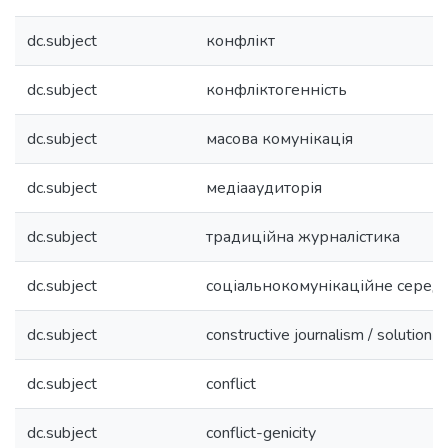
dc.subject
конфлікт
dc.subject
конфліктогенність
dc.subject
масова комунікація
dc.subject
медіааудиторія
dc.subject
традиційна журналістика
dc.subject
соціальнокомунікаційне сере
dc.subject
constructive journalism / solution j
dc.subject
conflict
dc.subject
conflict-genicity