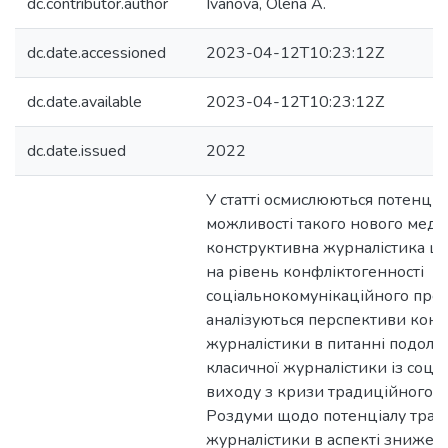
dc.contributor.author
Ivanova, Olena A.
dc.date.accessioned
2023-04-12T10:23:12Z
dc.date.available
2023-04-12T10:23:12Z
dc.date.issued
2022
У статті осмислюються потенцій
можливості такого нового меді
конструктивна журналістика щ
на рівень конфліктогенності
соціальнокомунікаційного прос
аналізуються перспективи конс
журналістики в питанні подола
класичної журналістики із соці
виходу з кризи традиційного ж
Роздуми щодо потенціалу трад
журналістики в аспекті знижен