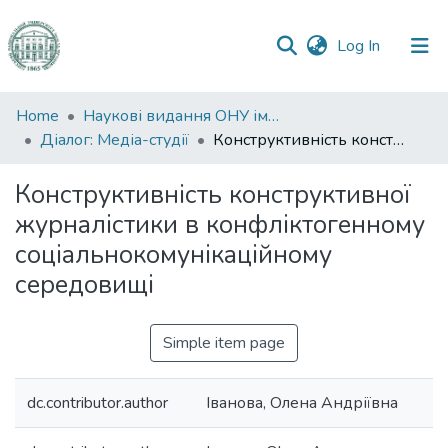
(current)
Log In
Communities
Home
Наукові видання ОНУ імені І. І. Мечникова
&
Діалог: Медіа-студії
Конструктивність конструктивної журналістики в конфліктогенному соціальнокомунікаційному середовищі
Collections
Конструктивність конструктивної
All of DSpace
журналістики в конфліктогенному
соціальнокомунікаційному
Statistics
середовищі
Simple item page
dc.contributor.author
Іванова, Олена Андріївна