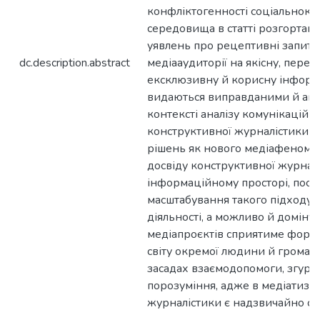
конфліктогенності соціальноко
середовища в статті розгортают
уявлень про рецептивні запити 
dc.description.abstract
медіааудиторії на якісну, перев
ексклюзивну й корисну інформ
видаються виправданими й акт
контексті аналізу комунікаційн
конструктивної журналістики /
рішень як нового медіафеноме
досвіду конструктивної журнал
інформаційному просторі, пост
масштабування такого підходу 
діяльності, а можливо й доміну
медіапроєктів сприятиме фор
світу окремої людини й громадс
засадах взаємодопомоги, згурто
порозуміння, адже в медіатизов
журналістики є надзвичайно су