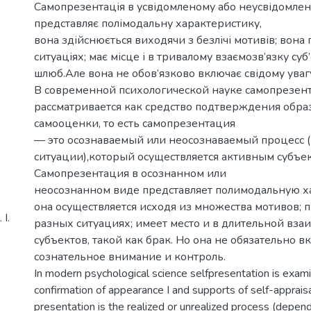
Самопрезентація в усвідомленому або неусвідомлен
представляє полімодальну характеристику,
вона здійснюється виходячи з безлічі мотивів; вона 
ситуаціях; має місце і в тривалому взаємозв’язку суб’
шлюб.Але вона не обов’язково включає свідому уваг
В современной психологической науке самопрезен
рассматривается как средство подтверждения обра
самооценки, то есть самопрезентация
— это осознаваемый или неосознаваемый процесс (
ситуации),который осуществляется активным субъек
Самопрезентация в осознанном или
неосознанном виде представляет полимодальную х
она осуществляется исходя из множества мотивов; п
І.
разных ситуациях; имеет место и в длительной вза
субъектов, такой как брак. Но она не обязательно в
сознательное внимание и контроль.
In modern psychological science selfpresentation is exam
confirmation of appearance I and supports of self-appraisal
presentation is the realized or unrealized process (depend