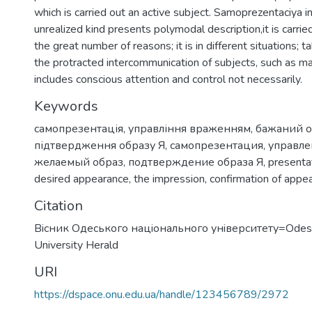
which is carried out an active subject. Samoprezentaciya in
unrealized kind presents polymodal description,it is carri
the great number of reasons; it is in different situations; t
the protracted intercommunication of subjects, such as mar
includes conscious attention and control not necessarily.
Keywords
самопрезентація
,
управління враженням
,
бажаний о
підтвердження образу Я
,
самопрезентация
,
управле
желаемый образ
,
подтверждение образа Я
,
presenta
desired appearance
,
the impression
,
confirmation of appe
Citation
Вiсник Одеського нацiонального унiверситету=Odess
University Herald
URI
https://dspace.onu.edu.ua/handle/123456789/2972