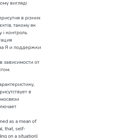
ому вигляді
присутня в різних
єктів, такому як
у і контроль
тация
за Я и поддержки
в зависимости от
том.
арактеристику,
рисутствует в
имосвязи
ключает
ined as a mean of
, that, self-
ing on a situation)