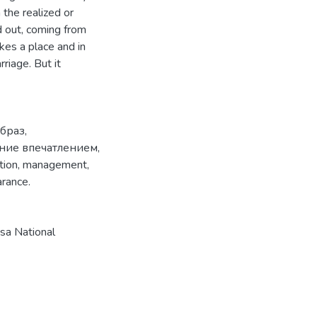
 the realized or
ed out, coming from
akes a place and in
riage. But it
браз
,
ние впечатлением
,
tion
,
management
,
arance.
a National