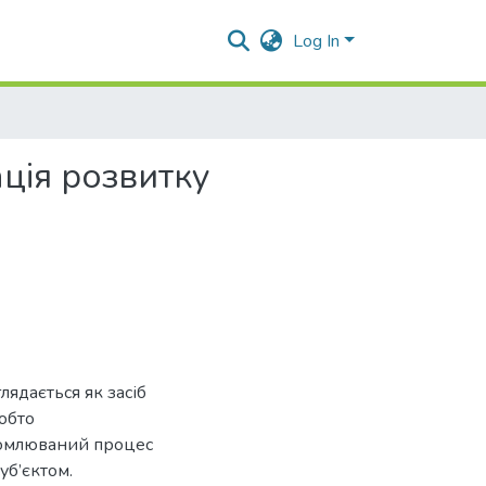
Log In
ція розвитку
лядається як засіб
обто
домлюваний процес
уб’єктом.