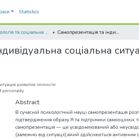
Space
Statistics
Психологія та соціальна робота
Самопрезентація та індивідуальна соціальна ситуація розвитку особистості
ндивідуальна соціальна ситуа
итуация развития личности
f personality
Abstract
В сучасній психологічній науці самопрезентація розг
підтвердження образу Я та підтримки самооцінки, т
самопрезентація — це усвідомлюваний або неусві
(залежно від ситуації),який здійснюється активним с