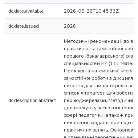
dc.date.available
2026-05-26T10:48:33Z
dc.date.issued
2026
Методичні рекомендації до ви
практичної та самостійної робо
першого (бакалаврського) рівня
спеціальностей E7 (111 Математ
Прикладна математика) містять
самостійної роботи з дисциплін
питання для самоконтролю знан
список літератури для роботи 
dc.description.abstract
першоджерелами. Методичні р
допоможуть у засвоєнні теорет
сфері педагогіки, а також при 
виконанні завдань, при підгото
практичних занять. Основною 
в опануванні теоретичних знан