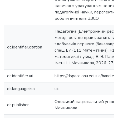
навичок з урахуванням нових 
педагогічної науки, перспектив
роботи вчителів ЗЗСО.
Педагогіка [Електронний ресурс
метод. рек. до практ. занять та 
здобувачів першого (бакалавр.) 
dc.identifier.citation
спец. E7 (111 Математика), F1
математика) / уклад. В. В. Павло
імені І. І. Мечникова, 2026. 27 с.
dc.identifier.uri
https://dspace.onu.edu.ua/hand
dc.language.iso
uk
Одеський національний університ
dc.publisher
Мечникова