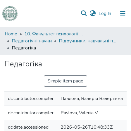
(current)
Log In
Communities
Home
10. Факультет психології та соціальної роботи
&
Педагогічні науки
Підручники, навчальні посібники та інші науково- та навчально-методичні праці ФПСР (Педагогічні науки)
Collections
Педагогіка
All of DSpace
Педагогіка
Statistics
Simple item page
dc.contributor.compiler
Павлова, Валерія Валеріївна
dc.contributor.compiler
Pavlova, Valeriia V.
dc.date.accessioned
2026-05-26T10:48:33Z