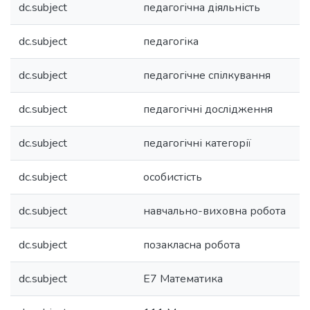
dc.subject
педагогічна діяльність
dc.subject
педагогіка
dc.subject
педагогічне спілкування
dc.subject
педагогічні дослідження
dc.subject
педагогічні категорії
dc.subject
особистість
dc.subject
навчально-виховна робота
dc.subject
позакласна робота
dc.subject
E7 Математика