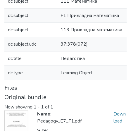
dc.subject
111 Математика
dc.subject
F1 Прикладна математика
dc.subject
113 Прикладна математика
dc.subject.udc
37:378(072)
dc.title
Педагогіка
dc.type
Learning Object
Files
Original bundle
Now showing
1 - 1 of 1
Name:
Down
Pedagogy_E7_F1.pdf
load
Size: