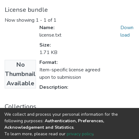
License bundle
Now showing
1 - 1 of 1
Name:
Down
license.txt
load
Size:
1.71 KB
Format:
No
Item-specific license agreed
Thumbnail
upon to submission
Available
Description:
Collections
We collect and process your personal information for the
Статті та доповіді ЕПФ
following purposes:
Authentication, Preferences,
Acknowledgement and Statistics
.
To learn more, please read our
privacy policy
.
DSpace software
copyright © 2009-2026
LYRASIS