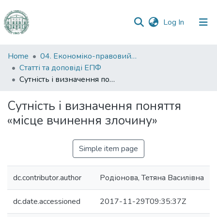
(current)
Log In
Communities
Home
04. Економіко-правовий факультет
&
Статті та доповіді ЕПФ
Collections
Сутність і визначення поняття «місце вчинення злочину»
All of DSpace
Сутність і визначення поняття
«місце вчинення злочину»
Statistics
Simple item page
dc.contributor.author
Родіонова, Тетяна Василівна
dc.date.accessioned
2017-11-29T09:35:37Z