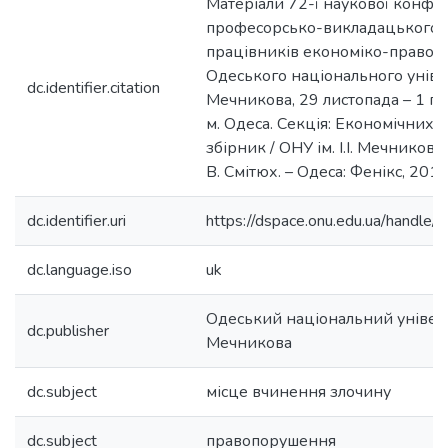
Матеріали 72-ї наукової конфе
професорсько-викладацького с
працівників економіко-правов
Одеського національного універси
dc.identifier.citation
Мечникова, 29 листопада – 1 гр
м. Одеса. Секція: Економічних і
збірник / ОНУ ім. І.І. Мечникова,
В. Смітюх. – Одеса: Фенікс, 2017
dc.identifier.uri
https://dspace.onu.edu.ua/hand
dc.language.iso
uk
Одеський національний університ
dc.publisher
Мечникова
dc.subject
місце вчинення злочину
dc.subject
правопорушення