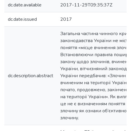
dc.date.available
2017-11-29T09:35:37Z
dc.date.issued
2017
Загальна частина чинного крим
законодавства України не міст
поняття «місце вчинення злочин
Встановлюючи правила пошире
закону щодо злочинів, вчинених
України, вітчизняний законодаве
dc.description.abstract
України передбачив: «Злочин в
вчиненим на території України,
почато, продовжено, закінчено
на території України». Як випли
це не є визначенням поняття м
злочину як ознаки об’єктивної 
злочину.