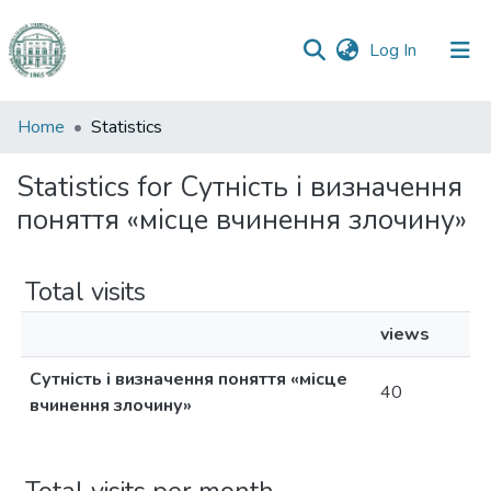
(current)
Log In
Communities
Home
Statistics
&
Collections
Statistics for Сутність і визначення
поняття «місце вчинення злочину»
All of DSpace
Total visits
views
Сутність і визначення поняття «місце
40
вчинення злочину»