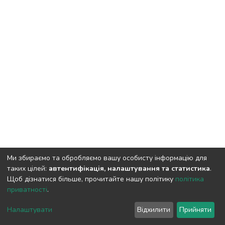
Ми збираємо та обробляємо вашу особисту інформацію для
таких цілей:
автентифікація, налаштування та статистика
.
Щоб дізнатися більше, прочитайте нашу політику
політика
приватності
.
DSpace software
copyright © 2009-2026
LYRASIS
Налаштувати
Відхилити
Прийняти
Cookie settings
Privacy policy
End User Agreement