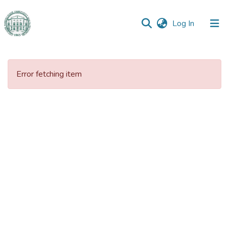
(current)
Log In
Communities
&
Error fetching item
Collections
All of DSpace