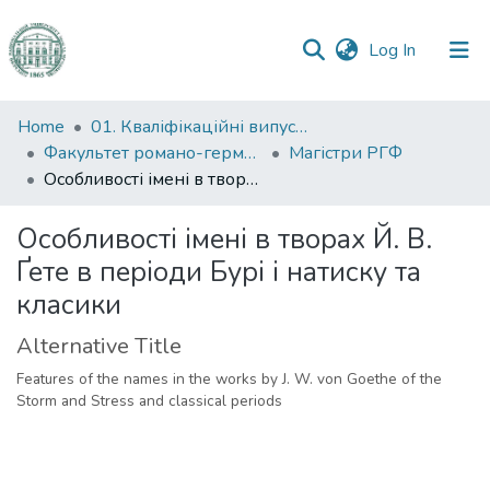
(current)
Log In
Communities
Home
01. Кваліфікаційні випускні роботи здобувачів вищої освіти
&
Факультет романо-германської філології
Магістри РГФ
Collections
Особливості імені в творах Й. В. Ґете в періоди Бурі і натиску та класики
All of DSpace
Особливості імені в творах Й. В.
Ґете в періоди Бурі і натиску та
Statistics
класики
Alternative Title
Features of the names in the works by J. W. von Goethe of the
Storm and Stress and classical periods