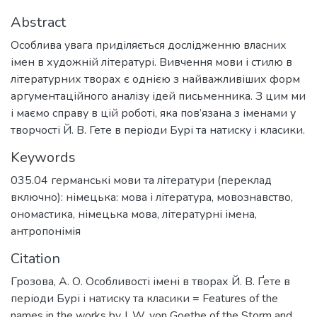
Abstract
Особлива увага приділяється дослідженню власних
імен в художній літературі. Вивчення мови і стилю в
літературних творах є однією з найважливіших форм
аргументаційного аналізу ідей письменника. З цим ми
і маємо справу в цій роботі, яка пов’язана з іменами у
творчості Й. В. Гете в періоди Бурі та натиску і класики.
Keywords
035.04 германські мови та літератури (переклад
включно): німецька: мова і література
,
мовознавство
,
ономастика
,
німецька мова
,
літературні імена
,
антропонімія
Citation
Грозова, А. О. Особливості імені в творах Й. В. Ґете в
періоди Бурі і натиску та класики = Features of the
names in the works by J. W. von Goethe of the Storm and