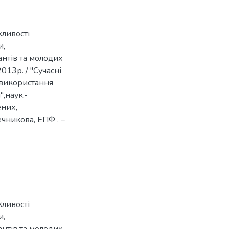
жливості
и,
антів та молодих
013р. / "Сучасні
 використання
,наук.-
ених,
Мечникова, ЕПФ . –
жливості
и,
антів та молодих