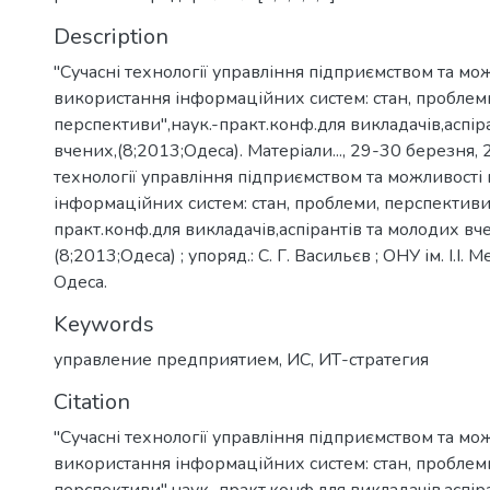
Description
"Сучасні технології управління підприємством та мо
використання інформаційних систем: стан, проблем
перспективи",наук.-практ.конф.для викладачів,аспір
вчених,(8;2013;Одеса). Матеріали..., 29-30 березня, 2
технології управління підприємством та можливості
інформаційних систем: стан, проблеми, перспективи"
практ.конф.для викладачів,аспірантів та молодих вч
(8;2013;Одеса) ; упоряд.: С. Г. Васильєв ; ОНУ ім. І.І. 
Одеса.
Keywords
управление предприятием
,
ИС
,
ИТ-стратегия
Citation
"Сучасні технології управління підприємством та мо
використання інформаційних систем: стан, проблем
перспективи",наук.-практ.конф.для викладачів,аспір