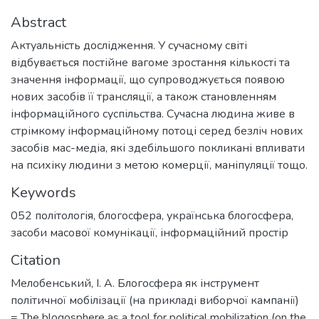
Abstract
Актуальність дослідження. У сучасному світі
відбувається постійне вагоме зростання кількості та
значення інформації, що супроводжується появою
нових засобів її трансляції, а також становленням
інформаційного суспільства. Сучасна людина живе в
стрімкому інформаційному потоці серед безліч нових
засобів мас-медіа, які здебільшого покликані впливати
на психіку людини з метою комерції, маніпуляції тощо.
Keywords
052 політологія
,
блогосфера
,
українська блогосфера
,
засоби масової комунікації
,
інформаційний простір
Citation
Мелобенський, І. А. Блогосфера як інструмент
політичної мобілізації (на прикладі виборчої кампанії)
= The blogosphere as a tool for political mobilization (on the