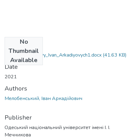
No
Files
Thumbnail
052_Melobens'kyy_Ivan_Arkadiyovych1.docx
(41.63 KB)
Available
Date
2021
Authors
Мелобенський, Іван Аркадійович
Publisher
Одеський національний університет імені І. І.
Мечникова