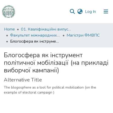
(current)
Log In
Communities
Home
01. Кваліфікаційні випускні роботи здобувачів вищої освіти
&
Факультет міжнародних відносин, політології та соціології
Магістри ФМВПС
Collections
Блогосфера як інструмент політичної мобілізації (на прикладі виборчої кампанії)
All of DSpace
Блогосфера як інструмент
політичної мобілізації (на прикладі
Statistics
виборчої кампанії)
Alternative Title
The blogosphere as a tool for political mobilization (on the
example of electoral campaign )