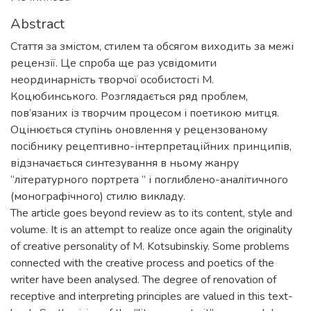
Abstract
Стаття за змістом, стилем та обсягом виходить за межі
рецензії. Це спроба ще раз усвідомити
неординарність творчої особистості М.
Коцюбинського. Розглядається ряд проблем,
пов’язаних із творчим процесом і поетикою митця.
Оцінюється ступінь оновлення у рецензованому
посібнику рецептивно-інтерпретаційних принципів,
відзначається синтезування в ньому жанру
“літературного портрета ” і поглиблено-аналітичного
(монографічного) стилю викладу.
The article goes beyond review as to its content, style and
volume. It is an attempt to realize once again the originality
of creative personality of M. Kotsubinskiy. Some problems
connected with the creative process and poetics of the
writer have been analysed. The degree of renovation of
receptive and interpreting principles are valued in this text-