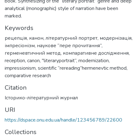
book. Synthesizing of the “literary portrait” genre and deep
analytical (monographic) style of narration have been
marked.
Keywords
рецепція
,
канон
,
літературний портрет
,
модернізація
,
імпресіонізм
,
наукове “пере прочитання”
,
герменевтичний метод
,
компаративне дослідження
,
reception
,
canon
,
"literaryportrait”
,
modernization
,
impressionism
,
scientific “rereading”hermenevtic method
,
comparative research
Citation
Історико-літературний журнал
URI
https://dspace.onu.edu.ua/handle/123456789/22600
Collections