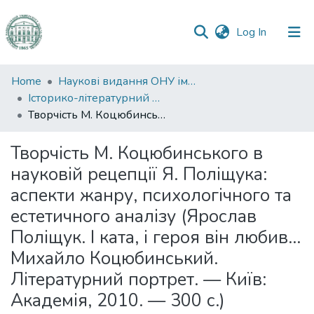
(current)
Log In
Communities
Home
Наукові видання ОНУ імені І. І. Мечникова
&
Історико-літературний журнал
Collections
Творчість М. Коцюбинського в науковій рецепції Я. Поліщука: аспекти жанру, психологічного та естетичного аналізу (Ярослав Поліщук. І ката, і героя він любив... Михайло Коцюбинський. Літературний портрет. — Київ: Академія, 2010. — 300 с.)
All of DSpace
Творчість М. Коцюбинського в
науковій рецепції Я. Поліщука:
Statistics
аспекти жанру, психологічного та
естетичного аналізу (Ярослав
Поліщук. І ката, і героя він любив...
Михайло Коцюбинський.
Літературний портрет. — Київ:
Академія, 2010. — 300 с.)