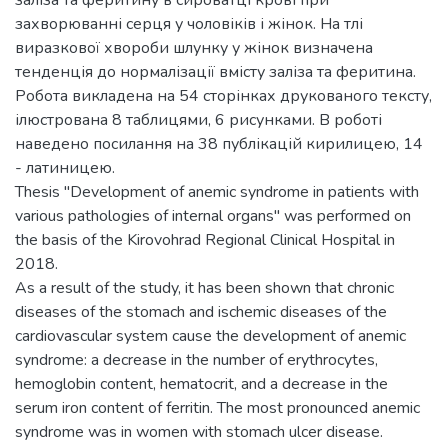
захворюванні серця у чоловіків і жінок. На тлі
виразкової хвороби шлунку у жінок визначена
тенденція до нормалізації вмісту заліза та феритина.
Робота викладена на 54 сторінках друкованого тексту,
ілюстрована 8 таблицями, 6 рисунками. В роботі
наведено посилання на 38 публікацій кирилицею, 14
- латиницею.
Thesis "Development of anemic syndrome in patients with
various pathologies of internal organs" was performed on
the basis of the Kirovohrad Regional Clinical Hospital in
2018.
As a result of the study, it has been shown that chronic
diseases of the stomach and ischemic diseases of the
cardiovascular system cause the development of anemic
syndrome: a decrease in the number of erythrocytes,
hemoglobin content, hematocrit, and a decrease in the
serum iron content of ferritin. The most pronounced anemic
syndrome was in women with stomach ulcer disease.