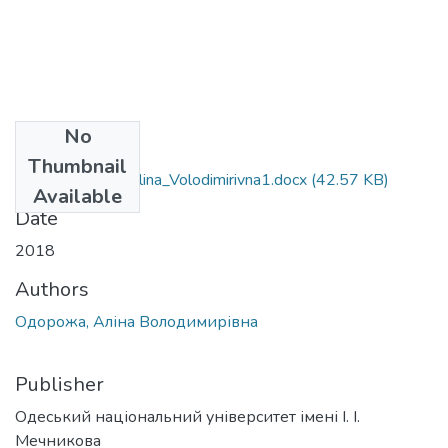
No
Files
Thumbnail
091_Odorozha_Alina_Volodimirivna1.docx
(42.57 KB)
Available
Date
2018
Authors
Одорожа, Аліна Володимирівна
Publisher
Одеський національний університет імені І. І.
Мечникова