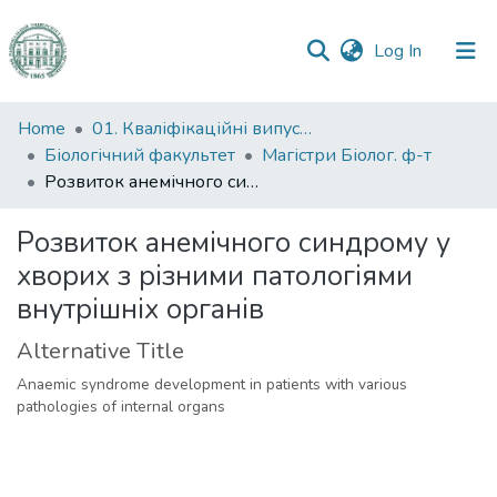
(current)
Log In
Communities
Home
01. Кваліфікаційні випускні роботи здобувачів вищої освіти
&
Біологічний факультет
Магістри Біолог. ф-т
Collections
Розвиток анемічного синдрому у хворих з різними патологіями внутрішніх органів
All of DSpace
Розвиток анемічного синдрому у
хворих з різними патологіями
Statistics
внутрішніх органів
Alternative Title
Anaemic syndrome development in patients with various
pathologies of internal organs