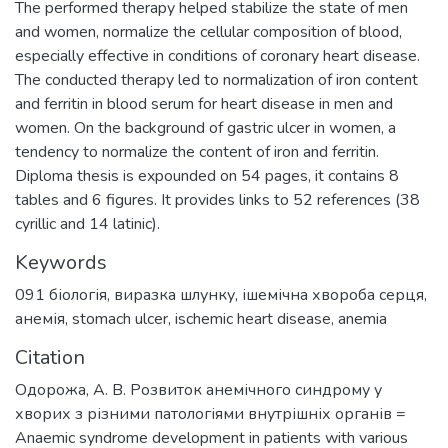
The performed therapy helped stabilize the state of men
and women, normalize the cellular composition of blood,
especially effective in conditions of coronary heart disease.
The conducted therapy led to normalization of iron content
and ferritin in blood serum for heart disease in men and
women. On the background of gastric ulcer in women, a
tendency to normalize the content of iron and ferritin.
Diploma thesis is expounded on 54 pages, it contains 8
tables and 6 figures. It provides links to 52 references (38
cyrillic and 14 latinic).
Keywords
091 біологія
,
виразка шлунку
,
ішемічна хвороба серця
,
анемія
,
stomach ulcer
,
ischemic heart disease
,
anemia
Citation
Одорожа, А. В. Розвиток анемічного синдрому у
хворих з різними патологіями внутрішніх органів =
Anaemic syndrome development in patients with various