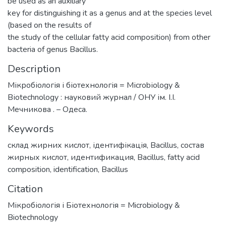
be used as an auxiliary
key for distinguishing it as a genus and at the species level
(based on the results of
the study of the cellular fatty acid composition) from other
bacteria of genus Bacillus.
Description
Мікробіологія і біотехнологія = Mіcrobіology &
Bіotechnology : науковий журнал / ОНУ ім. І.І.
Мечникова . – Одеса.
Keywords
склад жирних кислот
,
ідентифікація
,
Bacillus
,
состав
жирных кислот
,
идентификация
,
Bacillus
,
fatty acid
composition
,
identification
,
Bacillus
Citation
Мікробіологія і Біотехнологія = Microbiology &
Biotechnology