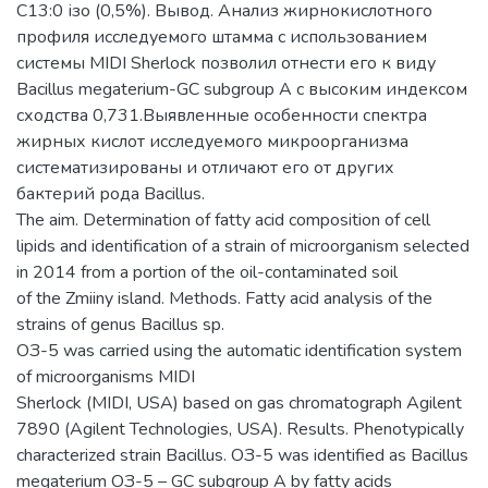
С13:0 ізо (0,5%). Вывод. Анализ жирнокислотного
профиля исследуемого штамма с использованием
системы MIDI Sherlock позволил отнести его к виду
Bacillus megaterium-GC subgroup A с высоким индексом
сходства 0,731.Выявленные особенности спектра
жирных кислот исследуемого микроорганизма
систематизированы и отличают его от других
бактерий рода Bacillus.
The aim. Determination of fatty acid composition of cell
lipids and identification of a strain of microorganism selected
in 2014 from a portion of the oil-contaminated soil
of the Zmiiny island. Methods. Fatty acid analysis of the
strains of genus Bacillus sp.
ОЗ-5 was carried using the automatic identification system
of microorganisms MIDI
Sherlock (MIDI, USA) based on gas chromatograph Agilent
7890 (Agilent Technologies, USA). Results. Phenotypically
characterized strain Bacillus. ОЗ-5 was identified as Bacillus
megaterium ОЗ-5 – GC subgroup A by fatty acids