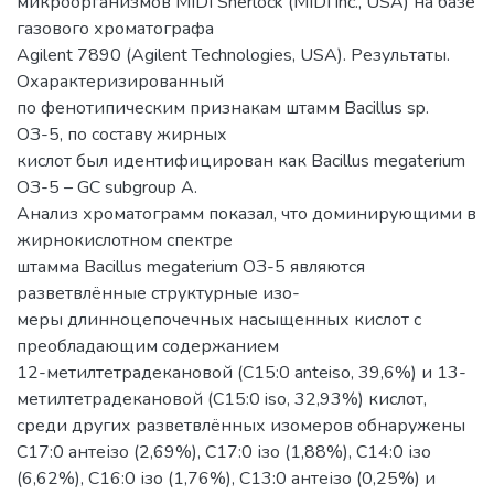
микроорганизмов MIDI Sherlock (MIDI inc., USA) на базе
газового хроматографа
Agilent 7890 (Agilent Technologies, USA). Результаты.
Охарактеризированный
по фенотипическим признакам штамм Bacillus sp.
ОЗ-5, по составу жирных
кислот был идентифицирован как Bacillus megaterium
ОЗ-5 – GC subgroup A.
Анализ хроматограмм показал, что доминирующими в
жирнокислотном спектре
штамма Bacillus megaterium ОЗ-5 являются
разветвлённые структурные изо-
меры длинноцепочечных насыщенных кислот с
преобладающим содержанием
12-метилтетрадекановой (С15:0 anteiso, 39,6%) и 13-
метилтетрадекановой (С15:0 iso, 32,93%) кислот,
среди других разветвлённых изомеров обнаружены
С17:0 антеізо (2,69%), С17:0 ізо (1,88%), С14:0 ізо
(6,62%), С16:0 ізо (1,76%), С13:0 антеізо (0,25%) и