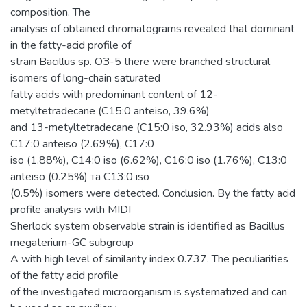
composition. The
analysis of obtained chromatograms revealed that dominant
in the fatty-acid profile of
strain Bacillus sp. ОЗ-5 there were branched structural
isomers of long-chain saturated
fatty acids with predominant content of 12-
metyltetradecane (C15:0 anteiso, 39.6%)
and 13-metyltetradecane (C15:0 iso, 32.93%) acids also
С17:0 аnteiso (2.69%), С17:0
iso (1.88%), С14:0 iso (6.62%), С16:0 iso (1.76%), С13:0
аnteiso (0.25%) та С13:0 iso
(0.5%) isomers were detected. Conclusion. By the fatty acid
profile analysis with MIDI
Sherlock system observable strain is identified as Bacillus
megaterium-GC subgroup
A with high level of similarity index 0.737. The peculiarities
of the fatty acid profile
of the investigated microorganism is systematized and can