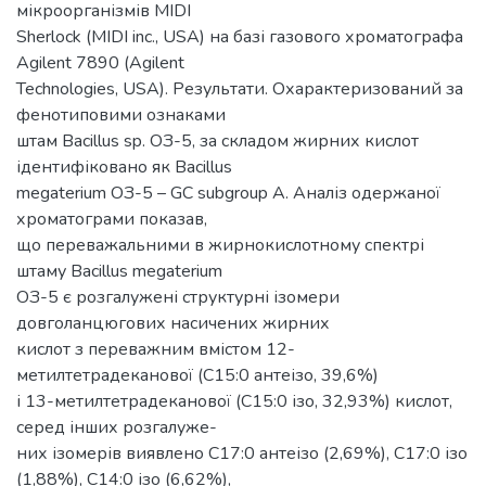
мікроорганізмів MIDI
Sherlock (MIDI inc., USA) на базі газового хроматографа
Agilent 7890 (Agilent
Technologies, USA). Результати. Охарактеризований за
фенотиповими ознаками
штам Bacillus sp. ОЗ-5, за складом жирних кислот
ідентифіковано як Bacillus
megaterium ОЗ-5 – GC subgroup A. Аналіз одержаної
хроматограми показав,
що переважальними в жирнокислотному спектрі
штаму Bacillus megaterium
ОЗ-5 є розгалужені структурні ізомери
довголанцюгових насичених жирних
кислот з переважним вмістом 12-
метилтетрадеканової (С15:0 антеізо, 39,6%)
і 13-метилтетрадеканової (С15:0 ізо, 32,93%) кислот,
серед інших розгалуже-
них ізомерів виявлено С17:0 антеізо (2,69%), С17:0 ізо
(1,88%), С14:0 ізо (6,62%),