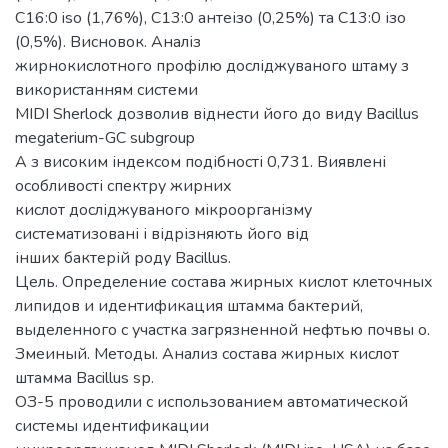
С16:0 iso (1,76%), С13:0 антеізо (0,25%) та С13:0 ізо
(0,5%). Висновок. Аналіз
жирнокислотного профілю досліджуваного штаму з
використанням системи
MIDI Sherlock дозволив віднести його до виду Bacillus
megaterium-GC subgroup
A з високим індексом подібності 0,731. Виявлені
особливості спектру жирних
кислот досліджуваного мікроорганізму
систематизовані і відрізняють його від
інших бактерій роду Bacillus.
Цель. Определение состава жирных кислот клеточных
липидов и идентификация штамма бактерий,
выделенного с участка загрязненной нефтью почвы о.
Змеиный. Методы. Анализ состава жирных кислот
штамма Bacillus sр.
ОЗ-5 проводили с использованием автоматической
системы идентификации