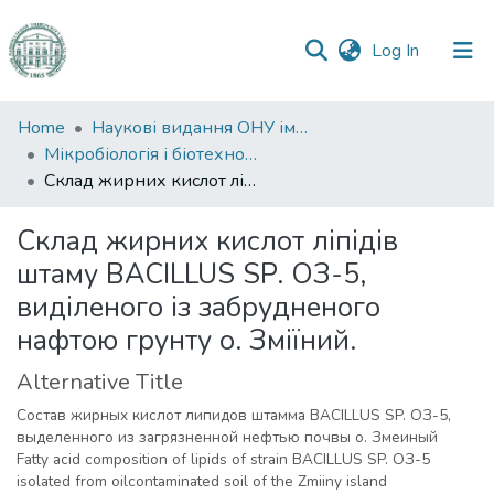
(current)
Log In
Communities
Home
Наукові видання ОНУ імені І. І. Мечникова
&
Мікробіологія і біотехнологія
Collections
Склад жирних кислот ліпідів штаму BACILLUS SP. ОЗ-5, виділеного із забрудненого нафтою грунту о. Зміїний.
All of DSpace
Склад жирних кислот ліпідів
штаму BACILLUS SP. ОЗ-5,
Statistics
виділеного із забрудненого
нафтою грунту о. Зміїний.
Alternative Title
Состав жирных кислот липидов штамма BACILLUS SP. ОЗ-5,
выделенного из загрязненной нефтью почвы о. Змеиный
Fatty acid composition of lipids of strain BACILLUS SP. OЗ-5
isolated from oilcontaminated soil of the Zmiiny island