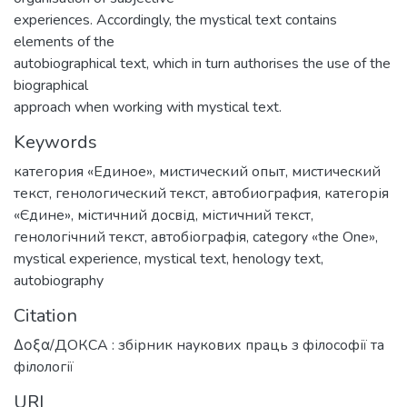
experiences. Accordingly, the mystical text contains
elements of the
autobiographical text, which in turn authorises the use of the
biographical
approach when working with mystical text.
Keywords
категория «Единое»
,
мистический опыт
,
мистический
текст
,
генологический текст
,
автобиография
,
категорія
«Єдине»
,
містичний досвід
,
містичний текст
,
генологічний текст
,
автобіографія
,
category «the One»
,
mystical experience
,
mystical text
,
henology text
,
autobiography
Citation
Δοξα/ДОКСА : збірник наукових праць з філософії та
філології
URI