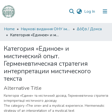
(current)
Log In
Communities
Home
Наукові видання ОНУ імені І. І. Мечникова
Δόξα / Докса
&
Категория «Единое» и мистический опыт. Герменевтическая стратегия интерпретации мистического текста
Collections
Категория «Единое» и
All of DSpace
мистический опыт.
Герменевтическая стратегия
Statistics
интерпретации мистического
текста
Alternative Title
Категорія «Єдине» та містичний досвід. Герменевтична стратегія
інтерпретації містичного досвіду
The category «The one» and a mystical experience. Hermeneutic
strategy of an interpretation of a mystical text