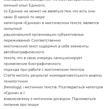
личный опыт Единого,
то Единое не может не являться тем, что есть они
сами. В какой-то мере
категория «Единое» в мистическом тексте, является
попыткой
рациональной организации субъективных
переживаний. Соответственно
мистический текст содержит в себе элементы
автобиографического
текста, что в свою очередь санкционирует
применение биографического
подхода при работе с мистическим текстом.
Стаття містить результат компаративістського аналізу
генологічних
(henology) і містичних текстів. Розглядається категорія
«Єдине» в її
взаємозв’язку з містичним досвідом. Піднімається
питання про пошук