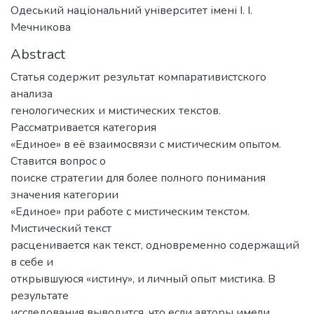
Одеський національний університет імені І. І.
Мечникова
Abstract
Статья содержит результат компаративистского
анализа
генологических и мистических текстов.
Рассматривается категория
«Единое» в её взаимосвязи с мистическим опытом.
Ставится вопрос о
поиске стратегии для более полного понимания
значения категории
«Единое» при работе с мистическим текстом.
Мистический текст
расценивается как текст, одновременно содержащий
в себе и
открывшуюся «истину», и личный опыт мистика. В
результате
исследования выводится, что если авторы имели