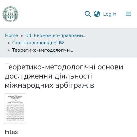
(current)
Log In
Communities
Home
04. Економіко-правовий факультет
&
Статті та доповіді ЕПФ
Collections
Теоретико-методологічні основи дослідження діяльності міжнародних арбітражів
All of DSpace
Теоретико-методологічні основи
дослідження діяльності
Statistics
міжнародних арбітражів
Files