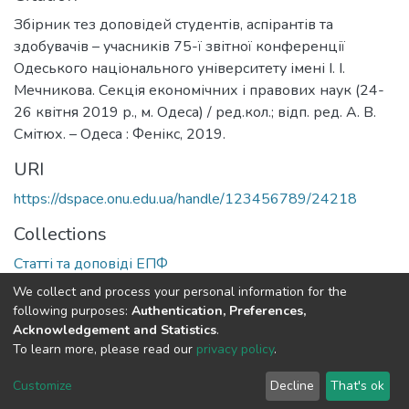
Збірник тез доповідей студентів, аспірантів та
здобувачів – учасників 75-ї звітної конференції
Одеського національного університету імені І. І.
Мечникова. Секція економічних і правових наук (24-
26 квітня 2019 р., м. Одеса) / ред.кол.; відп. ред. А. В.
Смітюх. – Одеса : Фенікс, 2019.
URI
https://dspace.onu.edu.ua/handle/123456789/24218
Collections
Статті та доповіді ЕПФ
We collect and process your personal information for the
Full item page
following purposes:
Authentication, Preferences,
Acknowledgement and Statistics
.
To learn more, please read our
privacy policy
.
DSpace software
copyright © 2009-2026
LYRASIS
Cookie
Privacy
End User
Send
Customize
Decline
That's ok
settings
policy
Agreement
Feedback