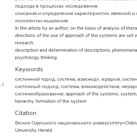
подхода в процессах исследования,
описания и определения характеристик, явлений и 
психологии мышления.
In the article by an author, on the basis of analysis of liter
directions of the use of approach of the systems are set 
research,
description and determination of descriptions, phenomena
psychology thinking.
Keywords
системний підхід
,
система, взаємодії
,
ієрархія
,
систе
І.
системный подход
,
система
,
взаимодействия
,
иерар
системообразование
,
approach of the systems
,
system
hierarchy
,
formation of the system
Citation
Вiсник Одеського нацiонального унiверситету=Odess
University Herald