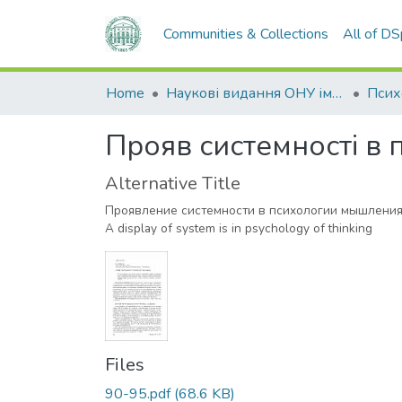
Communities & Collections
All of D
Home
Наукові видання ОНУ імені І. І. Мечникова
Прояв системності в 
Alternative Title
Проявление системности в психологии мышлени
A display of system is in psychology of thinking
Files
90-95.pdf
(68.6 KB)