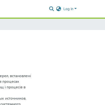
Log In
жерел, встановлені
в процесах
щ і процесів в
ых источников,
 системного