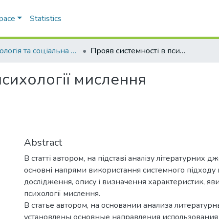
Space
Statistics
Психологія та соціальна робота
Прояв системності в психології мислення
психології мислення
я
Abstract
В статті автором, на підставі аналізу літературних д
основні напрями використання системного підходу 
дослідження, опису і визначення характеристик, яви
психології мислення.
В статье автором, на основании анализа литературн
установлены основные направления использования