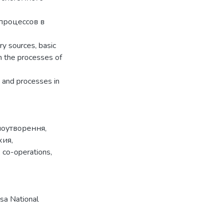
процессов в
ary sources, basic
in the processes of
 and processes in
моутворення
,
хия
,
,
co-operations
,
a National