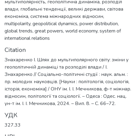
мультиполярність
,
геополітична динаміка
,
розподіл
влади
,
глобальні тенденції
,
великі держави
,
світова
економіка
,
система міжнародних відносин
,
multipolarity
,
geopolitical dynamics
,
power distribution
,
global trends
,
great powers
,
world economy
,
system of
international relations
Citation
Знахаренко І. Шлях до мультиполярного світу: зміни у
геополітичній динаміці та розподілі влади / І.
Знахаренко // Соціально-політичні студії : наук. альм. :
пр. молодих науковців. [Науки : політологія, соціологія,
історія, економіка] / ОНУ ім. І. І. Мечникова, ф-т міжнар.
відносин, політології та соціології. – Одеса : Одес. нац.
ун-т ім. І. І. Мечникова, 2024. – Вип. 8. – С. 66–72.
УДК
327.33