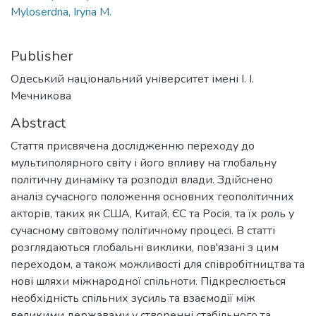
Myloserdna, Iryna M.
Publisher
Одеський національний університет імені І. І.
Мечникова
Abstract
Стаття присвячена дослідженню переходу до
мультиполярного світу і його впливу на глобальну
політичну динаміку та розподіл влади. Здійснено
аналіз сучасного положення основних геополітичних
акторів, таких як США, Китай, ЄС та Росія, та їх роль у
сучасному світовому політичному процесі. В статті
розглядаються глобальні виклики, пов'язані з цим
переходом, а також можливості для співробітництва та
нові шляхи міжнародної спільноти. Підкреслюється
необхідність спільних зусиль та взаємодії між
великими державами у створенні стабільного та