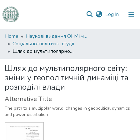
(current)
Log In
Communities
Home
Наукові видання ОНУ імені І. І. Мечникова
&
Соціально-політичні студії
Collections
Шлях до мультиполярного світу: зміни у геополітичній динаміці та розподілі влади
All of DSpace
Шлях до мультиполярного світу:
зміни у геополітичній динаміці та
Statistics
розподілі влади
Alternative Title
The path to a multipolar world: changes in geopolitical dynamics
and power distribution