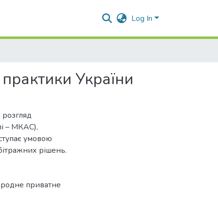
Log In
 практики України
а розгляд
і – МКАС),
иступає умовою
бітражних рішень.
родне приватне