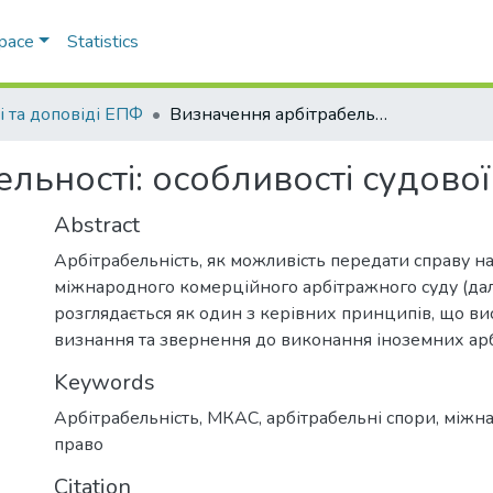
Space
Statistics
і та доповіді ЕПФ
Визначення арбітрабельності: особливості судової практики України
льності: особливості судової
Abstract
Арбітрабельність, як можливість передати справу н
міжнародного комерційного арбітражного суду (дал
розглядається як один з керівних принципів, що в
визнання та звернення до виконання іноземних ар
Keywords
Арбітрабельність
,
МКАС
,
арбітрабельні спори
,
міжна
право
Citation