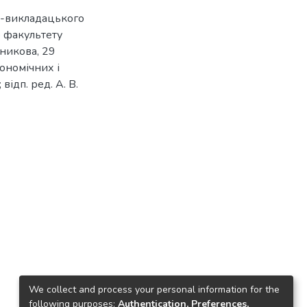
о-викладацького
о факультету
чникова, 29
кономічних і
відп. ред. А. В.
We collect and process your personal information for the
following purposes:
Authentication, Preferences,