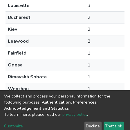
Louisville
3
Bucharest
2
Kiev
2
Leawood
2
Fairfield
1
Odesa
1
Rimavská Sobota
1
Wenzhou
1
We collect and process your personal information for the
following purposes:
Authentication, Preferences,
Acknowledgement and Statistics
.
To learn more, please read our
privacy policy
.
DSpace software
copyright © 2009-2026
LYRASIS
Cookie
Privacy
End User
Send
Customize
Decline
That's ok