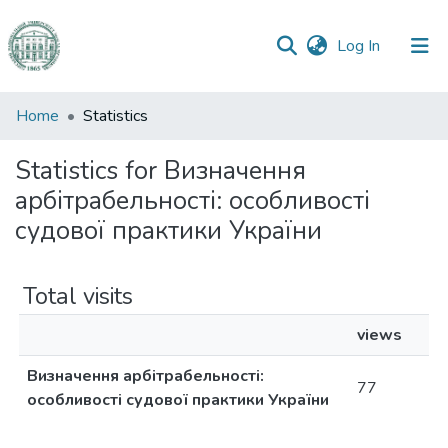
(current)
Log In
Communities
Home
Statistics
&
Collections
Statistics for Визначення
арбітрабельності: особливості
All of DSpace
судової практики України
Total visits
views
Визначення арбітрабельності:
77
особливості судової практики України