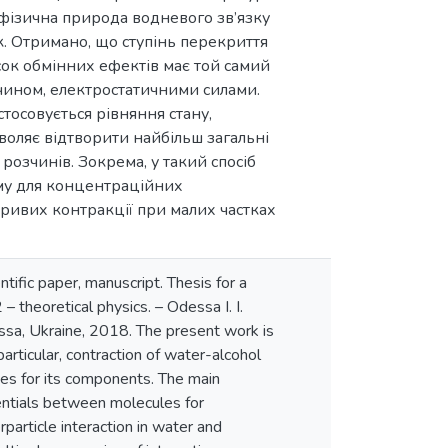
 фізична природа водневого зв’язку
. Отримано, що ступінь перекриття
сок обмінних ефектів має той самий
чином, електростатичними силами.
тосовується рівняння стану,
воляє відтворити найбільш загальні
розчинів. Зокрема, у такий спосіб
уму для концентраційних
кривих контракції при малих частках
ntific paper, manuscript. Thesis for a
 theoretical physics. – Odessa I. I.
essa, Ukraine, 2018. The present work is
particular, contraction of water-alcohol
umes for its components. The main
tentials between molecules for
particle interaction in water and