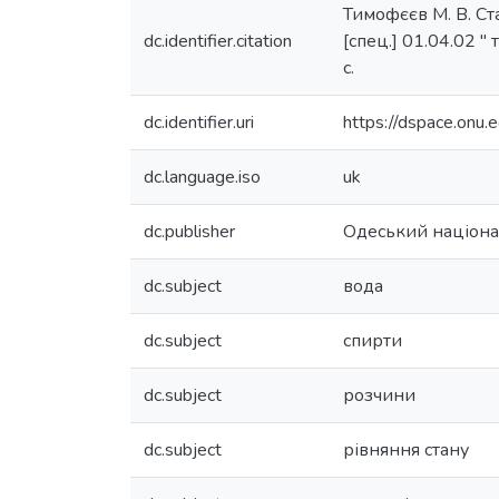
Тимофєєв М. В. Ста
dc.identifier.citation
[спец.] 01.04.02 "
с.
dc.identifier.uri
https://dspace.on
dc.language.iso
uk
dc.publisher
Одеський націонал
dc.subject
вода
dc.subject
спирти
dc.subject
розчини
dc.subject
рівняння стану