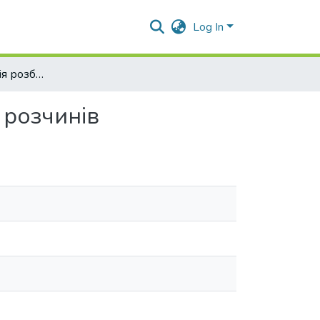
Log In
Статистична теорія розбавлених водно-спиртових розчинів
 розчинів