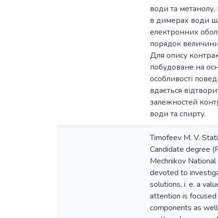
води та метанолу,
в димерах води шл
електронних оболо
порядок величини.
Для опису контрак
побудоване на осн
особливості повед
вдається відтвори
залежностей контр
води та спирту.
Timofeev M. V. Statis
Candidate degree (Ph
Mechnikov National 
devoted to investiga
solutions, i. e. a v
attention is focused
components as well a