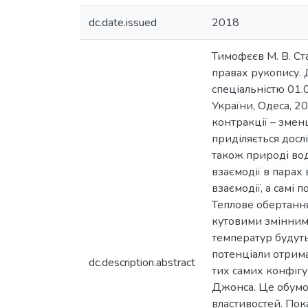
dc.date.issued
2018
Тимофєєв М. В. Ст
правах рукопису. 
спеціальністю 01.
України, Одеса, 2
контракції – змен
приділяється досл
також природі вод
взаємодії в парах
взаємодії, а самі
Теплове обертання
кутовими змінними
температур будут
потенціали отрима
dc.description.abstract
тих самих конфігу
Джонса. Це обумо
властивостей. Пок