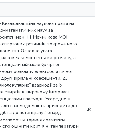
– Кваліфікаційна наукова праця на
ко-математичних наук за
ситет імені І. І. Мечникова МОН
-спиртових розчинів, зокрема його
понентів. Основна увага
іалів між компонентами розчину, а
 потенціали міжмолекулярної
ольному розкладу електростатичної
другі віріальні коефіцієнти. 23
олекулярної взаємодії за їх
та спиртів в широкому інтервалі
нціалами взаємодії. Усереднені
ціали взаємодії мають приводити до
uk
одібна до потенціалу Ленард-
изначення їх термодинамічних
чністю оцінити критичні температури