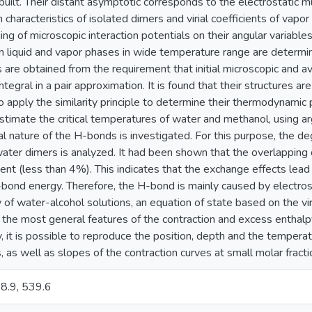
uilt. Their distant asymptotic corresponds to the electrostatic mu
characteristics of isolated dimers and virial coefficients of vapo
ing of microscopic interaction potentials on their angular variabl
n liquid and vapor phases in wide temperature range are determin
are obtained from the requirement that initial microscopic and a
tegral in a pair approximation. It is found that their structures ar
to apply the similarity principle to determine their thermodynamic p
estimate the critical temperatures of water and methanol, using a
al nature of the H-bonds is investigated. For this purpose, the de
ater dimers is analyzed. It had been shown that the overlapping 
nt (less than 4%). This indicates that the exchange effects lead 
ond energy. Therefore, the H-bond is mainly caused by electrosta
of water-alcohol solutions, an equation of state based on the viria
the most general features of the contraction and excess enthalpy
way, it is possible to reproduce the position, depth and the temp
, as well as slopes of the contraction curves at small molar fract
8.9, 539.6