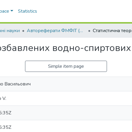
Space
Statistics
чні науки
Автореферати ФМФІТ (Фізичні науки)
розбавлених водно-спиртових
Simple item page
о Васильович
 V.
5:35Z
5:35Z