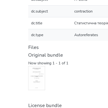
dc.subject
contraction
dc.title
Статистична теор
dc.type
Autoreferates
Files
Original bundle
Now showing
1 - 1 of 1
License bundle