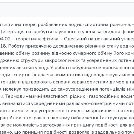
атистична теорія розбавлених водно-спиртових розчинів. 
Дисертація на здобуття наукового ступеня кандидата фізи
04.02 – теоретична фізика. – Одеський національний універ
018. Роботу присвячено дослідженню рівняння стану водно
шенню об’єму розчину відносно сумарного об’єму його ком
ідженню структури мікроскопічних та усереднених потенц
невих зв’язків у воді. У роботі побудовано мікроскопічні
 води і спиртів. Їх далека асимптотика відповідає мультип
 потенціали відтворюють основні характеристики димерів та 
 молекул призводить до самоусереднення потенціалів міжм
. Термодинамічні властивості рідких і газоподібних води 
ь визначатися усередненими радіально-симетричними поте
но з вимоги, що усереднені і вихідні мікроскопічні потен
раційних інтегралів в парному наближенні. Їх структура п
влює можливість застосування принципу подібності для в
азано, що принцип подібності дозволяє із задовільною то