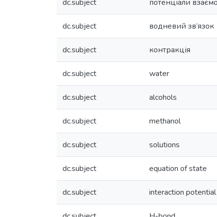
dc.subject
потенціали взаємо
dc.subject
водневий зв’язок
dc.subject
контракція
dc.subject
water
dc.subject
alcohols
dc.subject
methanol
dc.subject
solutions
dc.subject
equation of state
dc.subject
interaction potential
dc.subject
H-bond