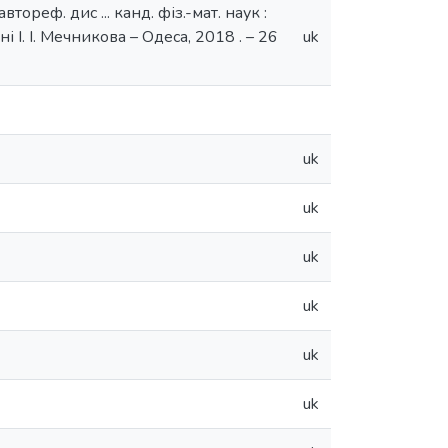
реф. дис ... канд. фіз.-мат. наук :
і І. І. Мечникова – Одеса, 2018 . – 26
uk
uk
uk
uk
uk
uk
uk