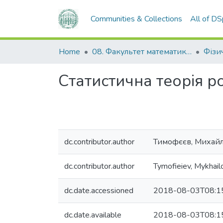
Communities & Collections
All of D
Home
08. Факультет математики, фізики та інформаційних технологій
Фізи
Статистична теорія 
dc.contributor.author
Тимофєєв, Михайл
dc.contributor.author
Tymofieiev, Mykhailo
dc.date.accessioned
2018-08-03T08:1
dc.date.available
2018-08-03T08:1