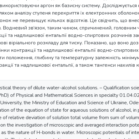
 використовуючи аргон як базисну систему. Досліджується
яхом аналізу ступеня перекриття їх електронних оболонок
нок не перевищує кількох відсотків. Це свідчить, що вне
 Водневий зв’язок, таким чином, спричинений, головним 
ції та надлишкової ентальпії водно-спиртових розчинів зас
ові віріального розкладу для тиску. Показано, що воно доз
інки контракції та надлишкової ентальпії водно-спиртових 
ти положення, глибину та температурну залежність мінім
акції та надлишкової ентальпії, а також тангенси нахилів 
tical theory of dilute water-alcohol solutions. – Qualification scie
D) of Physical and Mathematical Sciences in specialty 01.04.02 –
University, the Ministry of Education and Science of Ukraine, Od
tion of the equation of state for aqueous solutions of alcohol, in 
alue of relative deviation of solution total volume from sum of vol
 on the investigation of microscopic and averaged interaction po
s the nature of H-bonds in water. Microscopic potentials of inter