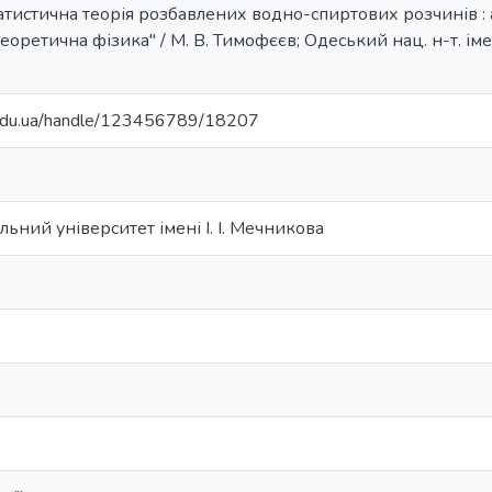
тистична теорія розбавлених водно-спиртових розчинів : авто
 теоретична фізика" / М. В. Тимофєєв; Одеський нац. н-т. імен
u.edu.ua/handle/123456789/18207
ьний університет імені І. І. Мечникова