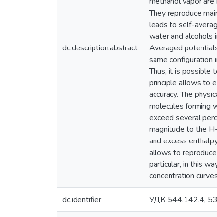
methanol vapor are b
They reproduce main 
leads to self-averag
water and alcohols i
dc.description.abstract
Averaged potentials 
same configuration in
Thus, it is possible 
principle allows to 
accuracy. The physic
molecules forming w
exceed several perce
magnitude to the H-b
and excess enthalpy 
allows to reproduce 
particular, in this 
concentration curves
dc.identifier
УДК 544.142.4, 53