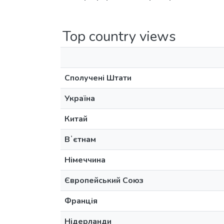
Top country views
Сполучені Штати
Україна
Китай
Вʼєтнам
Німеччина
Європейський Союз
Франція
Нідерланди