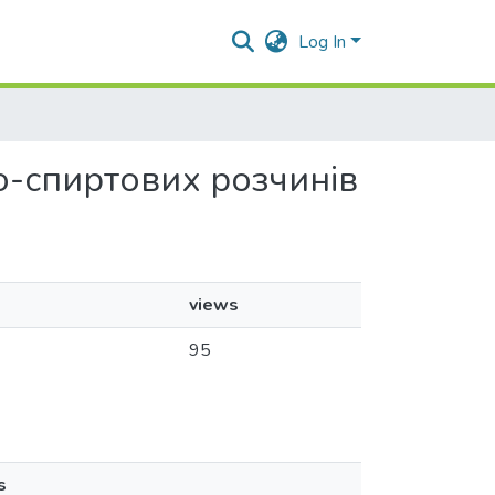
Log In
но-спиртових розчинів
views
95
s