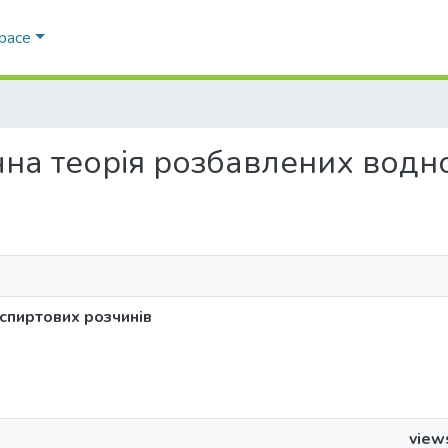
Space
тична теорія розбавлених вод
спиртових розчинів
view