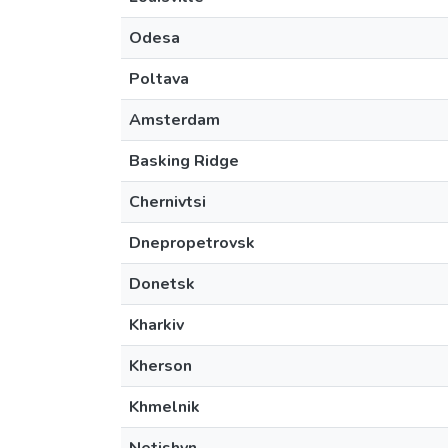
Odesa
Poltava
Amsterdam
Basking Ridge
Chernivtsi
Dnepropetrovsk
Donetsk
Kharkiv
Kherson
Khmelnik