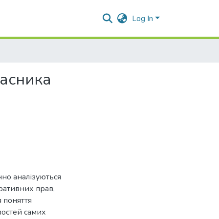
Log In
часника
чно аналізуються
ративних прав,
 поняття
востей самих