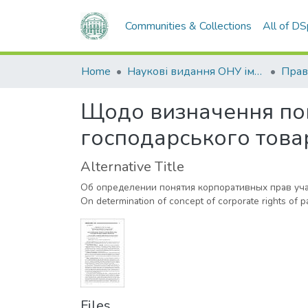
Communities & Collections
All of D
Home
Наукові видання ОНУ імені І. І. Мечникова
Прав
Щодо визначення пон
господарського това
Alternative Title
Об определении понятия корпоративных прав уча
On determination of concept of corporate rights of p
Files