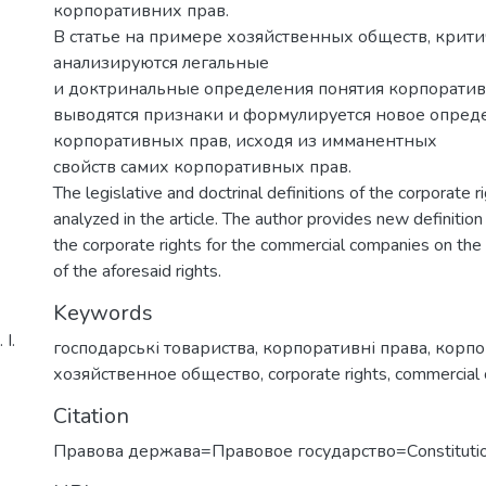
корпоративних прав.
В статье на примере хозяйственных обществ, крит
анализируются легальные
и доктринальные определения понятия корпоратив
выводятся признаки и формулируется новое опред
корпоративных прав, исходя из имманентных
свойств самих корпоративных прав.
The legislative and doctrinal definitions of the corporate rig
analyzed in the article. The author provides new definition
the corporate rights for the commercial companies on the 
of the aforesaid rights.
Keywords
І.
господарські товариства
,
корпоративні права
,
корпо
хозяйственное общество
,
corporate rights
,
commercial
Citation
Правова держава=Правовое государство=Сonstitutio