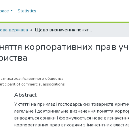
Space
Statistics
ова держава
Щодо визначення поняття корпоративних прав учасника господарського товариства
яття корпоративних прав у
риства
стника хозяйственного общества
articipant of commercial associations
Abstract
У статті на прикладі господарських товариств крити
легальне і доктринальне визначення поняття корпо
виводяться ознаки і формулюється нове визначення
корпоративних прав виходячи з іманентних власти