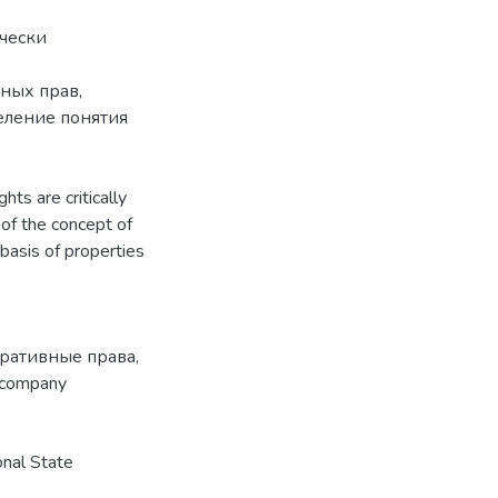
ически
ных прав,
еление понятия
hts are critically
 of the concept of
basis of properties
ративные права
,
 company
nal State