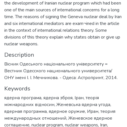
the development of Iranian nuclear program which had been
one of the main sources of international concerns for a long
time. The reasons of signing the Geneva nuclear deal by Iran
and six international mediators are exam¬ined in the article
in the context of international relations theory. Some
divisions of this theory explain why states obtain or give up
nuclear weapons.
Description
Вiсник Одеського нацiонального унiверситету =
Вестник Одесского национального университета/
ОНУ імені І. І. Мечникова. - Одеса: Астропринт, 2014.
Keywords
ядерна програма
,
ядерна зброя
,
Іран
,
теорія
міжнародних відносин
,
Женевська ядерна угода
,
ядерная программа
,
ядерное оружие
,
Иран
,
теория
международных отношений
,
Женевское ядерное
соглашение
,
nuclear program
,
nuclear weapons
,
Iran
,