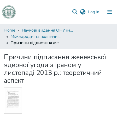
(current)
Log In
Communities
Home
Наукові видання ОНУ імені І. І. Мечникова
&
Міжнародні та політичні дослідження
Collections
Причини підписання женевської ядерної угоди з Іраном у листопаді 2013 р.: теоретичний аспект
All of DSpace
Причини підписання женевської
ядерної угоди з Іраном у
Statistics
листопаді 2013 р.: теоретичний
аспект