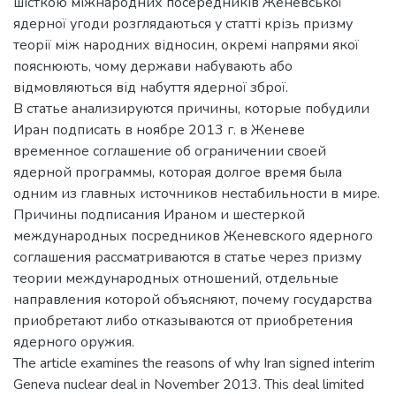
шісткою міжнародних посередників Женевської
ядерної угоди розглядаються у статті крізь призму
теорії між народних відносин, окремі напрями якої
пояснюють, чому держави набувають або
відмовляються від набуття ядерної зброї.
В статье анализируются причины, которые побудили
Иран подписать в ноябре 2013 г. в Женеве
временное соглашение об ограничении своей
ядерной программы, которая долгое время была
одним из главных источников нестабильности в мире.
Причины подписания Ираном и шестеркой
международных посредников Женевского ядерного
соглашения рассматриваются в статье через призму
теории международных отношений, отдельные
направления которой объясняют, почему государства
приобретают либо отказываются от приобретения
ядерного оружия.
The article examines the reasons of why Iran signed interim
Geneva nuclear deal in November 2013. This deal limited