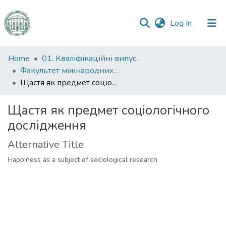
(current)
Log In
Communities
Home
01. Кваліфікаційні випускні роботи здобувачів вищої освіти
&
Факультет міжнародних відносин, політології та соціології
Collections
Щастя як предмет соціологічного дослідження
All of DSpace
Щастя як предмет соціологічного
дослідження
Statistics
Alternative Title
Happiness as a subject of sociological research