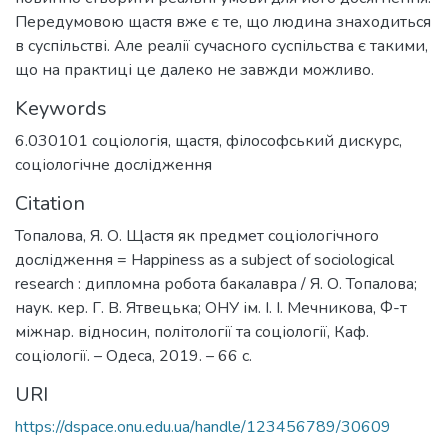
Передумовою щастя вже є те, що людина знаходиться
в суспільстві. Але реалії сучасного суспільства є такими,
що на практиці це далеко не завжди можливо.
Keywords
6.030101 соціологія
,
щастя
,
філософський дискурс
,
соціологічне дослідження
Citation
Топалова, Я. О. Щастя як предмет соціологічного
дослідження = Happiness as a subject of sociological
research : дипломна робота бакалавра / Я. О. Топалова;
наук. кер. Г. В. Ятвецька; ОНУ ім. І. І. Мечникова, Ф-т
міжнар. відносин, політології та соціології, Каф.
соціології. – Одеса, 2019. – 66 с.
URI
https://dspace.onu.edu.ua/handle/123456789/30609