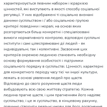
характеризується певним набором і ієрархією
цінностей, які виступають в якості способу соціальної
регуляції. У них відображені ті соціально визнані
даними суспільством і / або соціальною групою
критерії поведінки і моралі, на основі яких
розгортаються більш конкретні і спеціалізовані
вимоги нормативного контролю, відповідні суспільні
інститути і самі цілеспрямовані дії людей - як
індивідуальні, так і колективні. Засвоєння цих
критеріїв окремою людиною становить необхідну
основу формування особистості і підтримки
соціального порядку в суспільстві. Цінності, характерні
для конкретного періоду часу тієї чи іншої культури,
лежать в основі уявлення людей про щастя.
Відповідно до свого розуміння щастя люди
вибудовують всю свою життєву стратегію. Кожна
людина прагне щастя, і цим прагненням його наділяє
суспільство, і це ж суспільство, в кінцевому рахунку,
повинно створити реальні умови для його досягнення.