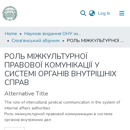
(current)
Log In
Communities
Home
Наукові видання ОНУ імені І. І. Мечникова
&
Слов’янський збірник
РОЛЬ МІЖКУЛЬТУРНОЇ ПРАВОВОЇ КОМУНІКАЦІЇ У СИСТЕМІ ОРГАНІВ ВНУТРІШНІХ СПРАВ
Collections
РОЛЬ МІЖКУЛЬТУРНОЇ
All of DSpace
ПРАВОВОЇ КОМУНІКАЦІЇ У
СИСТЕМІ ОРГАНІВ ВНУТРІШНІХ
Statistics
СПРАВ
Alternative Title
The role of intercultural juridical communication in the system of
internal affairs authorities
Роль межкультурной правовой коммуникации в системе
органов внутренних дел