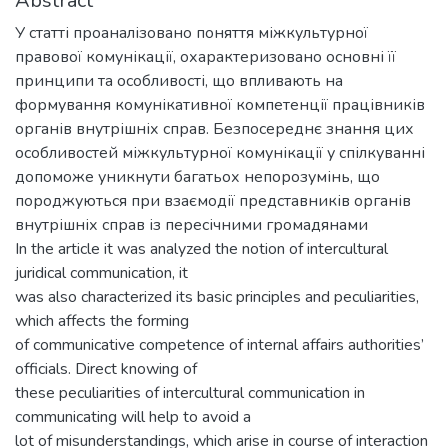
Abstract
У статті проаналізовано поняття міжкультурної
правової комунікації, охарактеризовано основні її
принципи та особливості, що впливають на
формування комунікативної компетенції працівників
органів внутрішніх справ. Безпосереднє знання цих
особливостей міжкультурної комунікації у спілкуванні
допоможе уникнути багатьох непорозумінь, що
породжуються при взаємодії представників органів
внутрішніх справ із пересічними громадянами
In the article it was analyzed the notion of intercultural
juridical communication, it
was also characterized its basic principles and peculiarities,
which affects the forming
of communicative competence of internal affairs authorities’
officials. Direct knowing of
these peculiarities of intercultural communication in
communicating will help to avoid a
lot of misunderstandings, which arise in course of interaction