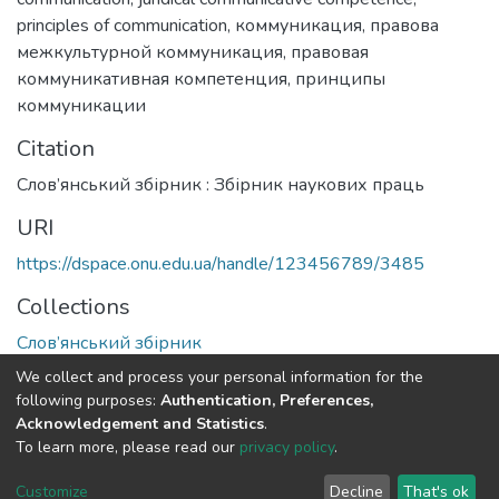
principles of communication
,
коммуникация
,
правова
межкультурной коммуникация
,
правовая
коммуникативная компетенция
,
принципы
коммуникации
Citation
Слов’янський збірник : Збірник наукових праць
URI
https://dspace.onu.edu.ua/handle/123456789/3485
Collections
Слов’янський збірник
We collect and process your personal information for the
Full item page
following purposes:
Authentication, Preferences,
Acknowledgement and Statistics
.
To learn more, please read our
privacy policy
.
DSpace software
copyright © 2009-2026
LYRASIS
Cookie
Privacy
End User
Send
Customize
Decline
That's ok