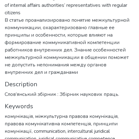
of internal affairs authorities’ representatives with regular
citizens
В статье проанализировано понятие межкультурной
коммуникации, охарактеризовано главные ее
принципы и особенности, которые влияют на
формирование коммуникативной компетенции
работников внутренних дел. Знание особенностей
межкультурной коммуникации в общении поможет
не допустить непонимания между органов
внутренних дел и гражданами
Description
Слов’янський збірник : Збірник наукових праць.
Keywords
комунікація
,
міжкультурна правова комунікація
,
правова комунікативна компетенція
,
принципи
комунікації
,
communication
,
intercultural juridical
communication
,
juridical communicative competence
,