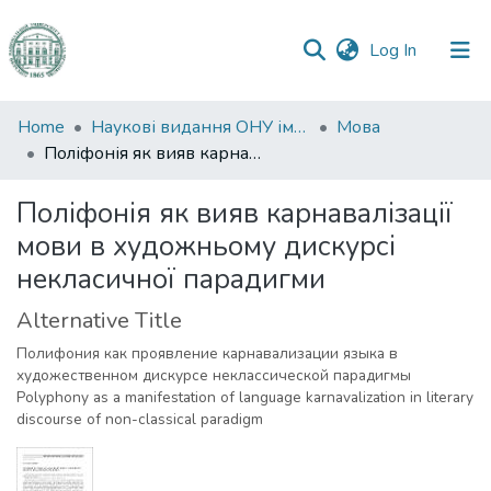
(current)
Log In
Communities
Home
Наукові видання ОНУ імені І. І. Мечникова
Мова
&
Поліфонія як вияв карнавалізації мови в художньому дискурсі некласичної парадигми
Collections
Поліфонія як вияв карнавалізації
All of DSpace
мови в художньому дискурсі
некласичної парадигми
Statistics
Alternative Title
Полифония как проявление карнавализации языка в
художественном дискурсе неклассической парадигмы
Polyphony as a manifestation of language karnavalization in literary
discourse of non-classical paradigm