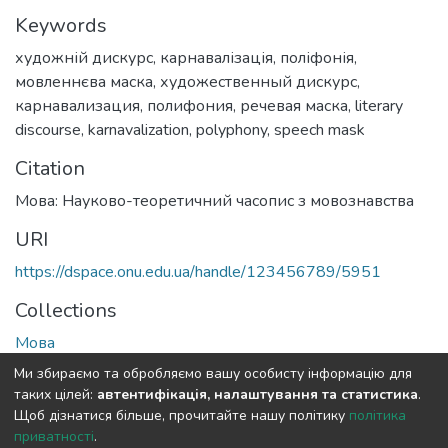
Keywords
художній дискурс
,
карнавалізація
,
поліфонія
,
мовленнєва маска
,
художественный дискурс
,
карнавализация
,
полифония
,
речевая маска
,
literary
discourse
,
karnavalization
,
polyphony
,
speech mask
Citation
Мова: Науково-теоретичний часопис з мовознавства
URI
https://dspace.onu.edu.ua/handle/123456789/5951
Collections
Мова
Ми збираємо та обробляємо вашу особисту інформацію для
Full item page
таких цілей:
автентифікація, налаштування та статистика
.
Щоб дізнатися більше, прочитайте нашу політику
політика
приватності
.