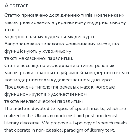
Abstract
Статтю присвячено дослідженню типів мовленнєвих
масок, реалізованих в українському модерністському
та пост-
модерністському художньому дискурсі.
Запропоновано типологію мовленнєвих масок, що
функціонують у художньому
тексті некласичної парадигми.
Статья посвящена исследованию типов речевых
масок, реализованных в украинском модернистском и
постмодернистском художественном дискурсе.
Предложена типология речевых масок, которые
функционируют в художественном
тексте неклассической парадигмы.
The article is devoted to types of speech masks, which are
realized in the Ukrainian modernist and post-modernist
literary discourse. We propose a typology of speech masks
that operate in non-classical paradigm of literary text.