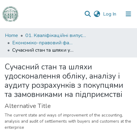
(current)
Log In
Communities
Home
01. Кваліфікаційні випускні роботи здобувачів вищої освіти
&
Економіко-правовий факультет
Collections
Сучасний стан та шляхи удосконалення обліку, аналізу і аудиту розрахунків з покупцями та замовниками на підприємстві
All of DSpace
Сучасний стан та шляхи
удосконалення обліку, аналізу і
Statistics
аудиту розрахунків з покупцями
та замовниками на підприємстві
Alternative Title
The current state and ways of improvement of the accounting,
analysis and audit of settlements with buyers and customers at the
enterprise