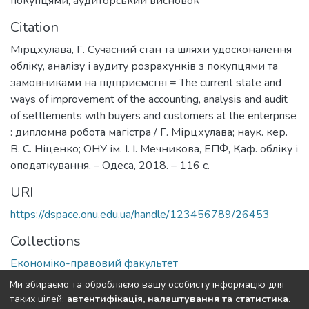
покупцями
,
аудиторський висновок
Citation
Мірцхулава, Г. Сучасний стан та шляхи удосконалення
обліку, аналізу і аудиту розрахунків з покупцями та
замовниками на підприємстві = The current state and
ways of improvement of the accounting, analysis and audit
of settlements with buyers and customers at the enterprise
: дипломна робота магістра / Г. Мірцхулава; наук. кер.
В. С. Ніценко; ОНУ ім. І. І. Мечникова, ЕПФ, Каф. обліку і
оподаткування. – Одеса, 2018. – 116 с.
URI
https://dspace.onu.edu.ua/handle/123456789/26453
Collections
Економіко-правовий факультет
Ми збираємо та обробляємо вашу особисту інформацію для
Full item page
таких цілей:
автентифікація, налаштування та статистика
.