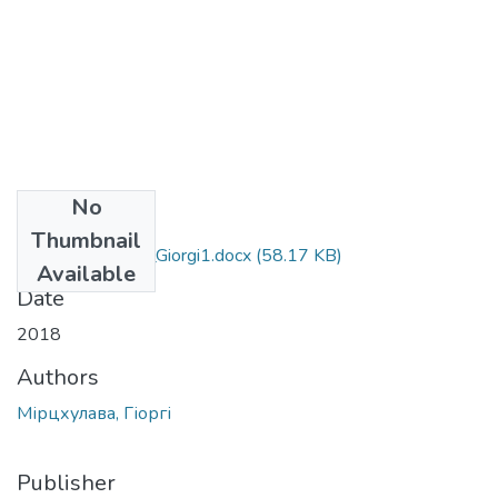
No
Files
Thumbnail
071_Mirtshulava_Giorgi1.docx
(58.17 KB)
Available
Date
2018
Authors
Мірцхулава, Гіоргі
Publisher