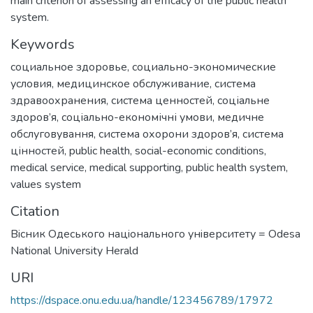
main criterion of assessing an efficacy of the public health
system.
Keywords
социальное здоровье
,
социально-экономические
условия
,
медицинское обслуживание
,
система
здравоохранения
,
система ценностей
,
соціальне
здоров’я
,
соціально-економічні умови
,
медичне
обслуговування
,
система охорони здоров’я
,
система
цінностей
,
public health
,
social-economic conditions
,
medical service
,
medical supporting
,
public health system
,
values system
Citation
Вiсник Одеського нацiонального унiверситету = Odesa
National University Herald
URI
https://dspace.onu.edu.ua/handle/123456789/17972