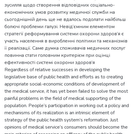
зусилля щодо створення відповідних соціально-
економічних умов розвитку медичної служби на
сьогоднішній день ще не вдалось подолати найбільш
болючі проблеми галузі. Невід’ємним елементом
стратегії реформування системи охорони здоров’я є
участь населення в виробленні політики та механізмів
її реалізації. Саме думка споживачів медичних послуг
повинна стати головним критерієм при оцінці
ефективності системі охорони здоров’я
Regardless of relative successes in developing the
legislative base of public health and efforts as to creating
appropriate social-economic conditions of development of
the medical service, it has yet been failed to solve the most
painful problems in the field of medical supporting of the
population. People’s participation in working out a policy and
mechanisms of its realization is an intrinsic element of
strategy of the public health system’s reformation. Just
opinions of medical service’s consumers should become the