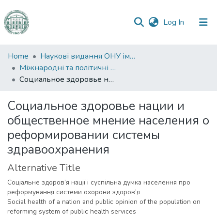
(current)
Log In
Communities
Home
Наукові видання ОНУ імені І. І. Мечникова
&
Міжнародні та політичні дослідження
Collections
Социальное здоровье нации и общественное мнение населения о реформировании системы здравоохранения
All of DSpace
Социальное здоровье нации и
общественное мнение населения о
Statistics
реформировании системы
здравоохранения
Alternative Title
Соціальне здоров’я нації і суспільна думка населення про
реформування системи охорони здоров’я
Social health of a nation and public opinion of the population on
reforming system of public health services