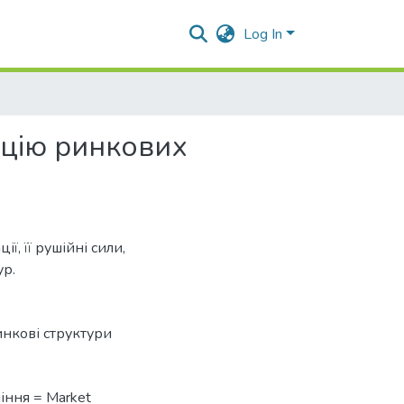
Log In
ацію ринкових
ї, її рушійні сили,
ур.
нкові структури
іння = Market