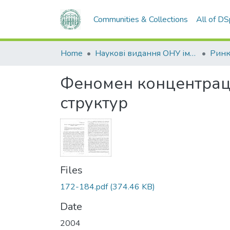
Communities & Collections
All of D
Home
Наукові видання ОНУ імені І. І. Мечникова
Феномен концентраці
структур
Files
172-184.pdf
(374.46 KB)
Date
2004