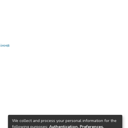
ління
We collect and process your personal information for the
following purposes:
Authentication, Preferences,