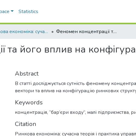
Space
Statistics
Ринкова економіка: сучасна теорія і практика управління
Феномен концентрації та його вплив на конфігурацію ринкових структур
ї та його вплив на конфігур
Abstract
В статті досліджується сутність феномену концентраці
вектори та вплив на конфігурацію ринкових структ
Keywords
концентрація
,
“бар’єри входу”
,
малі підприємства
,
ри
Citation
Ринкова економіка: сучасна теорія і практика управл