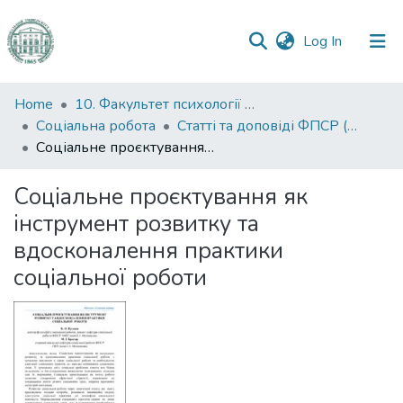
(current)
Log In
Communities
Home
10. Факультет психології та соціальної роботи
&
Соціальна робота
Статті та доповіді ФПСР (Соціальна робота)
Collections
Соціальне проєктування як інструмент розвитку та вдосконалення практики соціальної роботи
All of DSpace
Соціальне проєктування як
інструмент розвитку та
Statistics
вдосконалення практики
соціальної роботи