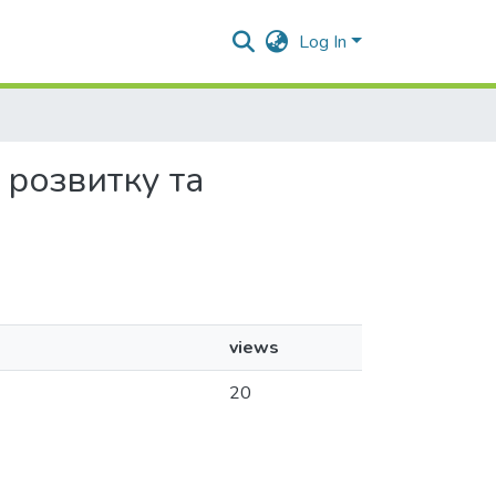
Log In
т розвитку та
views
20