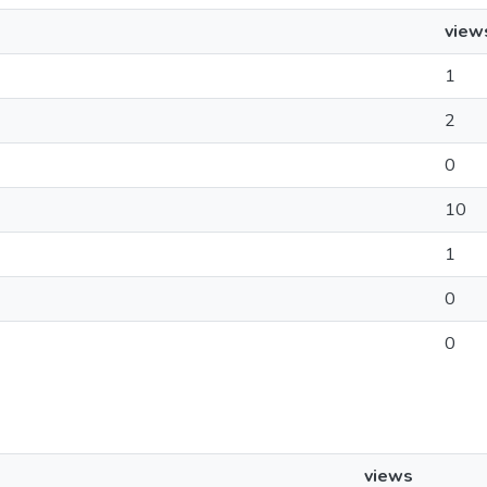
view
1
2
0
10
1
0
0
views