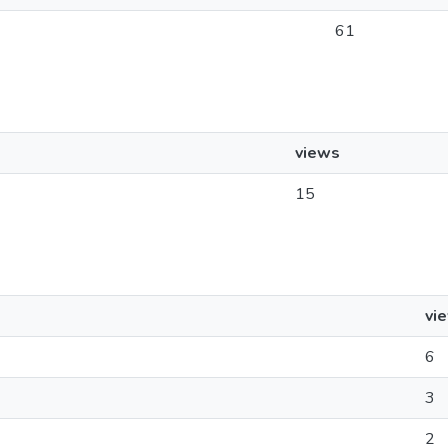
61
views
15
vi
6
3
2